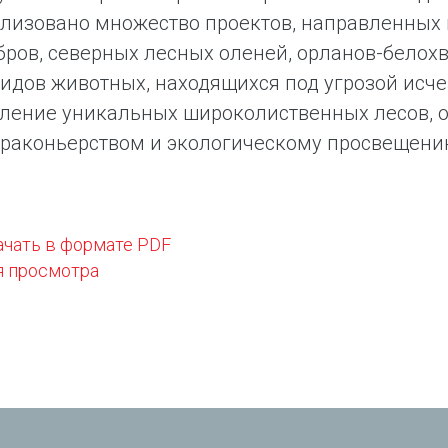
ализовано множество проектов, направленных 
убров, северных лесных оленей, орланов-бело
видов животных, находящихся под угрозой исч
ление уникальных широколиственных лесов, о
браконьерством и экологическому просвещени
ачать в формате PDF
я просмотра