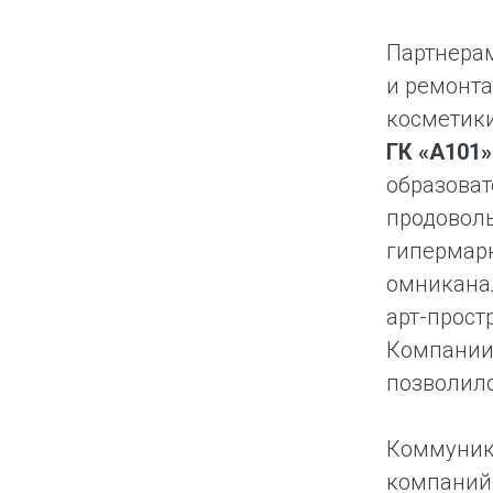
Партнера
и ремонта
косметик
ГК «А101»
образова
продоволь
гипермарк
омникана
арт-прост
Компании 
позволило
Коммуник
компаний 