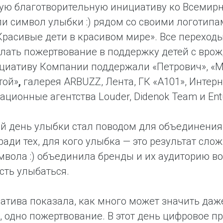
ую благотворительную инициативу ко Всемирн
и символ улыбки :) рядом со своими логотипа
Красивые дети в красивом мире». Все переход
лать пожертвование в поддержку детей с вр
циативу Компании поддержали «Петрович», «Мо
той»
,
галерея ARBUZZ, Лента, ГК «А101», Интерн
ционные агентства Louder, Didenok Team и Ent
й день улыбки стал поводом для объединения
ради тех, для кого улыбка — это результат сло
мвола :) объединила бренды и их аудиторию в
ть улыбаться.
атива показала, как много может значить даж
, одно пожертвование. В этот день цифровое пр