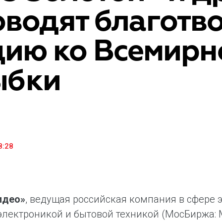
оводят благотв
«М.Видео» — эксперт-инноватор в сфере торговли
Ключев
бытовой техникой и электроникой. Благодаря
предло
максимальному ассортименту и фокусу на клиенте,
поддер
цию ко Всемирн
компания предлагает уникальные комплексные
ассорт
решения задач покупателей через комплементарные
цифров
категории товаров, услуг и сервисов.
ыбки
8:28
идео»
, ведущая российская компания в сфере
электроникой и бытовой техникой (МосБиржа: 