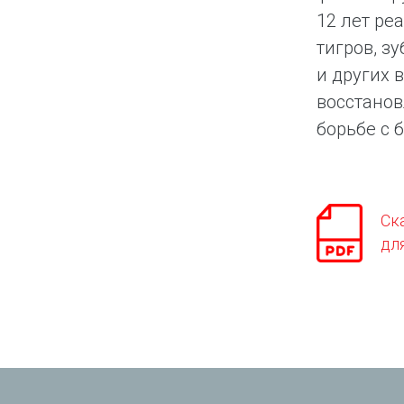
12 лет ре
тигров, з
и других 
восстанов
борьбе с 
Ск
дл