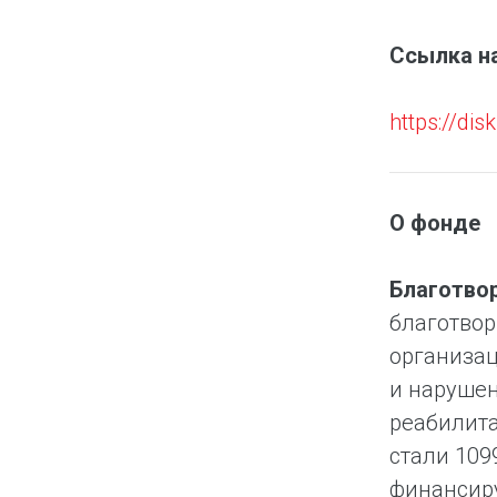
Ссылка н
https://d
О фонде
Благотво
благотвор
организац
и нарушен
реабилита
стали 109
финансиру