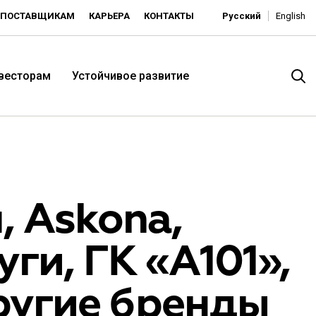
ПОСТАВЩИКАМ
КАРЬЕРА
КОНТАКТЫ
Русский
English
нвесторам
Устойчивое развитие
, Askona,
ги, ГК «A101»,
итория низких цен -
ругие бренды
ьдорадо»