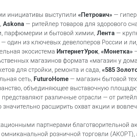
ми инициативы выступили
«Петрович»
— гипер
,
Askona
— ритейлер товаров для здорового сн
и, парфюмерии и бытовой химии,
Лента
— круп
— один из ключевых девелоперов России и ли
тельная экосистема
ИнтернетУрок
,
«Монетка»
—
ственных магазинов формата «магазин у дома
етов для стройки, ремонта и сада,
«585 Золот
льная сеть,
FuturoHome
— магазин бытовой те
ранство, объединяющее выставочную площадку
представляют различные отрасли — от ритейла
 значительно расширить охват акции и вовле
ационными партнерами благотворительной ак
омниканальной розничной торговли (АКОРТ), 