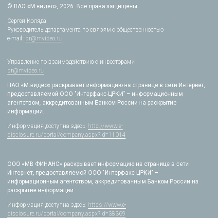
© ПАО «М.видео», 2026. Все права защищены.
Сергей Коляда
Руководитель департамента по связям с общественностью
e-mail:
pr@mvideo.ru
Управление по взаимодействию с инвесторами
pr@mvideo.ru
ПАО «М.видео» раскрывает информацию на странице в сети Интернет,
предоставляемой ООО "Интерфакс-ЦРКИ" – информационным
агентством, аккредитованным Банком России на раскрытие
информации.
Информация доступна здесь:
http://www.e-
disclosure.ru/portal/company.aspx?id=11014
ООО «МВ ФИНАНС» раскрывает информацию на странице в сети
Интернет, предоставляемой ООО "Интерфакс-ЦРКИ" –
информационным агентством, аккредитованным Банком России на
раскрытие информации.
Информация доступна здесь:
https://www.e-
disclosure.ru/portal/company.aspx?id=38369