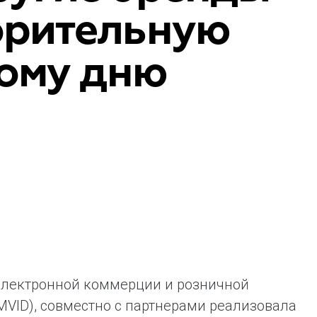
орительную
ая выгода бренда для потребителя -
жение наиболее выгодной сделки при
жке промо-активности и доступного
ому дню
имента потребительской электроники и
ой техники
 электронной коммерции и розничной
MVID), совместно с партнерами реализовала