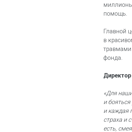
миллионы 
помощь.
Главной ц
в красив
травмами 
фонда.
Директор 
«Для наши
и бояться
и каждая 
страха и 
есть, смея