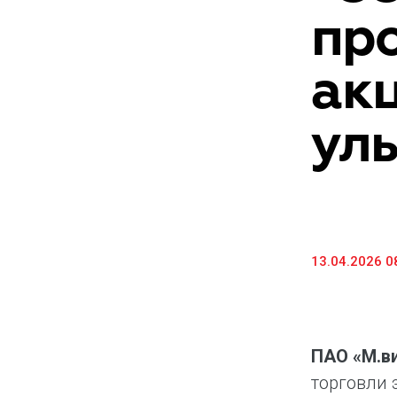
пр
Предоставление информации и копий
документов
ак
Долговые инструменты
IR Контакты
ул
13.04.2026 0
ПАО «М.в
торговли 