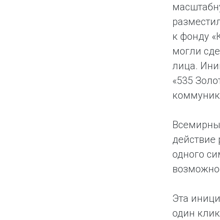
масштабн
разместил
к фонду «
могли сде
лица. Ини
«535 Золо
коммуника
Всемирны
действие 
одного си
возможнос
Эта иници
один клик