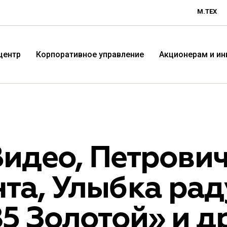
М.ТЕХ
центр
Корпоративное управление
Акционерам и и
идео, Петрович
та, Улыбка раду
Технологичная розничная
Терр
5 Золотой» и д
компания «М.Видео»
«Эл