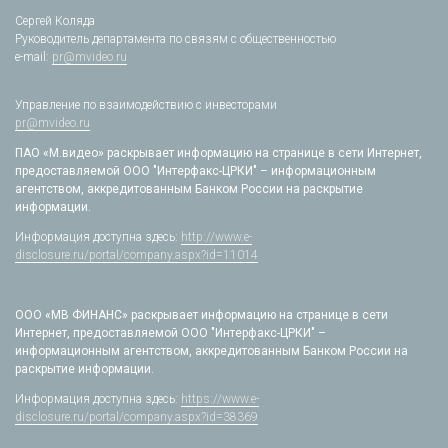
Сергей Коляда
Руководитель департамента по связям с общественностью
e-mail:
pr@mvideo.ru
Управление по взаимодействию с инвесторами
pr@mvideo.ru
ПАО «М.видео» раскрывает информацию на странице в сети Интернет,
предоставляемой ООО "Интерфакс-ЦРКИ" – информационным
агентством, аккредитованным Банком России на раскрытие
информации.
Информация доступна здесь:
http://www.e-
disclosure.ru/portal/company.aspx?id=11014
ООО «МВ ФИНАНС» раскрывает информацию на странице в сети
Интернет, предоставляемой ООО "Интерфакс-ЦРКИ" –
информационным агентством, аккредитованным Банком России на
раскрытие информации.
Информация доступна здесь:
https://www.e-
disclosure.ru/portal/company.aspx?id=38369