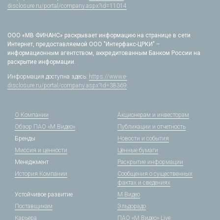
disclosure.ru/portal/company.aspx?id=11014
ООО «МВ ФИНАНС» раскрывает информацию на странице в сети
Интернет, предоставляемой ООО "Интерфакс-ЦРКИ" –
информационным агентством, аккредитованным Банком России на
раскрытие информации.
Информация доступна здесь:
https://www.e-
disclosure.ru/portal/company.aspx?id=38369
О Компании
Акционерам и инвесторам
Обзор ПАО «М.Видео»
Публикации и отчетность
Бренды
Новости и события
Миссия и ценности
Ценные бумаги
Менеджмент
Раскрытие информации
История Компании
Сообщения о существенных
фактах и сведениях
Устойчивое развитие
М.Видео
Поставщикам
Эльдорадо
Карьера
ПАО «М.Видео» Live