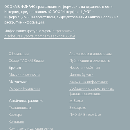
ООО «МВ ФИНАНС» раскрывает информацию на странице в сети
Интернет, предоставляемой ООО "Интерфакс-ЦРКИ" –
информационным агентством, аккредитованным Банком России на
раскрытие информации.
Информация доступна здесь:
https://www.e-
disclosure.ru/portal/company.aspx?id=38369
О Компании
Акционерам и инвесторам
Обзор ПАО «М.Видео»
Публикации и отчетность
Бренды
Новости и события
Миссия и ценности
Ценные бумаги
Менеджмент
Раскрытие информации
История Компании
Сообщения о существенных
фактах и сведениях
Устойчивое развитие
М.Видео
Поставщикам
Эльдорадо
Карьера
ПАО «М.Видео» Live
Контакты
Комплаенс и деловая этика