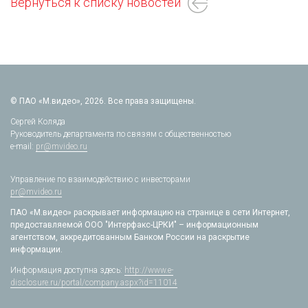
Вернуться к списку новостей
© ПАО «М.видео», 2026. Все права защищены.
Сергей Коляда
Руководитель департамента по связям с общественностью
e-mail:
pr@mvideo.ru
Управление по взаимодействию с инвесторами
pr@mvideo.ru
ПАО «М.видео» раскрывает информацию на странице в сети Интернет,
предоставляемой ООО "Интерфакс-ЦРКИ" – информационным
агентством, аккредитованным Банком России на раскрытие
информации.
Информация доступна здесь:
http://www.e-
disclosure.ru/portal/company.aspx?id=11014