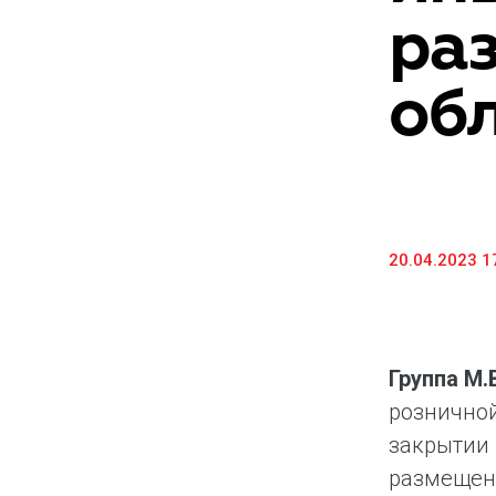
ра
Предоставление информации и копий
документов
об
Долговые инструменты
IR Контакты
20.04.2023 1
Группа М
розничной
закрытии 
размещени