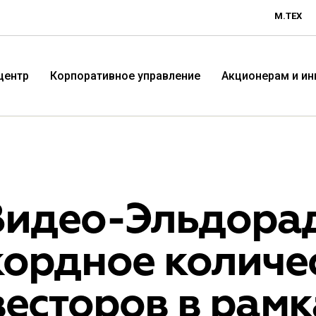
М.ТЕХ
центр
Корпоративное управление
Акционерам и и
Видео-Эльдора
кордное количе
Технологичная розничная
Терр
есторов в рамк
компания «М.Видео»
«Эл