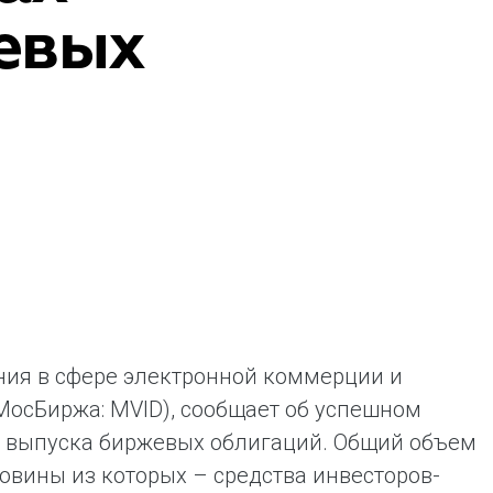
евых
ая выгода бренда для потребителя -
жение наиболее выгодной сделки при
жке промо-активности и доступного
имента потребительской электроники и
ой техники
ния в сфере электронной коммерции и
МосБиржа: MVID), сообщает об успешном
о выпуска биржевых облигаций. Общий объем
овины из которых – средства инвесторов-