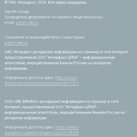
© ПАО «М.видео», 2026. Все права защищены.
Сергей Коляда
Руководитель департамента по связям с общественностью
e-mail:
pr@mvideo.ru
Управление по взаимодействию с инвесторами
pr@mvideo.ru
ПАО «М.видео» раскрывает информацию на странице в сети Интернет,
предоставляемой ООО "Интерфакс-ЦРКИ" – информационным
агентством, аккредитованным Банком России на раскрытие
информации.
Информация доступна здесь:
http://www.e-
disclosure.ru/portal/company.aspx?id=11014
ООО «МВ ФИНАНС» раскрывает информацию на странице в сети
Интернет, предоставляемой ООО "Интерфакс-ЦРКИ" –
информационным агентством, аккредитованным Банком России на
раскрытие информации.
Информация доступна здесь:
https://www.e-
disclosure.ru/portal/company.aspx?id=38369