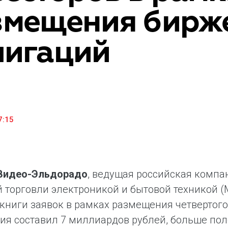
змещения бирж
«М.Видео» — эксперт-инноватор в сфере торговли
Ключев
бытовой техникой и электроникой. Благодаря
предло
максимальному ассортименту и фокусу на клиенте,
поддер
лигаций
компания предлагает уникальные комплексные
ассорт
решения задач покупателей через комплементарные
цифров
категории товаров, услуг и сервисов.
7:15
.Видео-Эльдорадо
, ведущая российская компа
 торговли электроникой и бытовой техникой (
книги заявок в рамках размещения четвертог
я составил 7 миллиардов рублей, больше пол