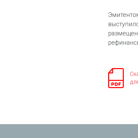
Эмитентом
выступило
размещени
рефинанси
Ск
дл