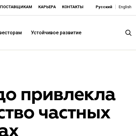
ПОСТАВЩИКАМ
КАРЬЕРА
КОНТАКТЫ
Русский
English
нвесторам
Устойчивое развитие
до привлекла
ство частных
итория низких цен -
ах
ьдорадо»