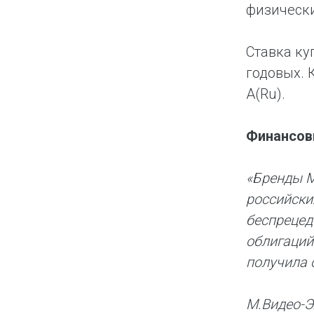
физически
Ставка ку
годовых. 
А(Ru).
Финансов
«Бренды М
российски
беспрецед
облигаций
получила 
М.Видео-Э