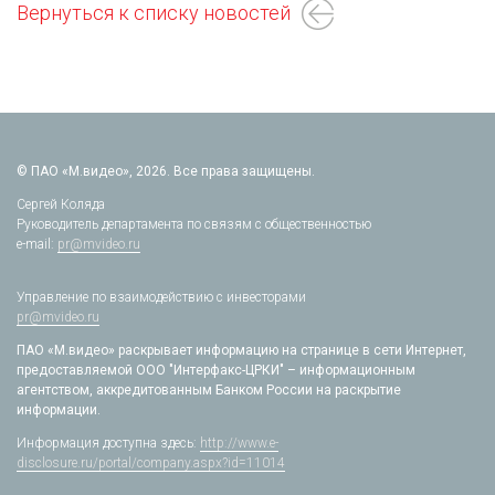
Вернуться к списку новостей
© ПАО «М.видео», 2026. Все права защищены.
Сергей Коляда
Руководитель департамента по связям с общественностью
e-mail:
pr@mvideo.ru
Управление по взаимодействию с инвесторами
pr@mvideo.ru
ПАО «М.видео» раскрывает информацию на странице в сети Интернет,
предоставляемой ООО "Интерфакс-ЦРКИ" – информационным
агентством, аккредитованным Банком России на раскрытие
информации.
Информация доступна здесь:
http://www.e-
disclosure.ru/portal/company.aspx?id=11014