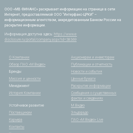
ООО «МВ ФИНАНС» раскрывает информацию на странице в сети
Интернет, предоставляемой ООО "Интерфакс-ЦРКИ" –
информационным агентством, аккредитованным Банком России на
раскрытие информации.
Информация доступна здесь:
https://www.e-
disclosure.ru/portal/company.aspx?id=38369
О Компании
Акционерам и инвесторам
Обзор ПАО «М.Видео»
Публикации и отчетность
Бренды
Новости и события
Миссия и ценности
Ценные бумаги
Менеджмент
Раскрытие информации
История Компании
Сообщения о существенных
фактах и сведениях
Устойчивое развитие
М.Видео
Поставщикам
Эльдорадо
Карьера
ПАО «М.Видео» Live
Контакты