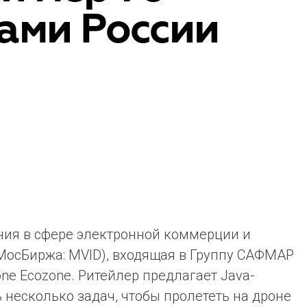
ами России
ая выгода бренда для потребителя -
жение наиболее выгодной сделки при
жке промо-активности и доступного
имента потребительской электроники и
ой техники
ния в сфере электронной коммерции и
МосБиржа: MVID), входящая в Группу САФМАР
ne Ecozone. Ритейлер предлагает Java-
несколько задач, чтобы пролететь на дроне