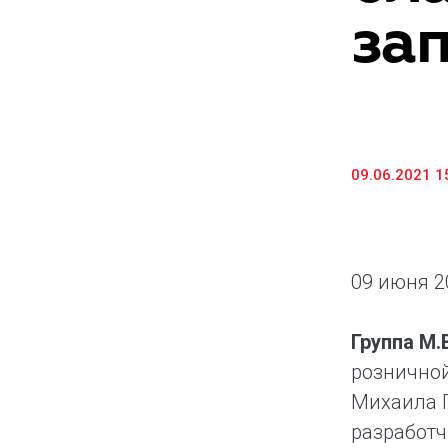
за
Предоставление информации и копий
документов
Долговые инструменты
IR Контакты
09.06.2021 1
09 июня 2
Группа М
розничной
Михаила Г
разработч