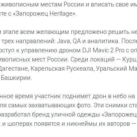
живописным местам России и вписать свое им
те с «Запорожец Heritage».
 этапе всем желающим предложено решить неск
 трех направлений: Java, QA и аналитика. По
оступ к управлению дроном DJI Mavic 2 Pro с 
ивописных мест России. Среди локаций — Курш
Дагестане, Карельская Рускеала, Уральский М
в Башкирии.
нное время участник поднимет дрон в небо на 
ля самых захватывающих фото. Эти снимки ст
разработал бренд уличной одежды «Запорожец H
 и шоперах появятся и никнеймы их авторов —