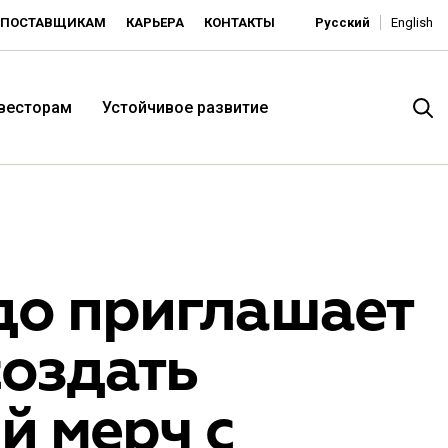
ПОСТАВЩИКАМ
КАРЬЕРА
КОНТАКТЫ
Русский
English
нвесторам
Устойчивое развитие
до приглашает
создать
итория низких цен -
й мерч с
ьдорадо»