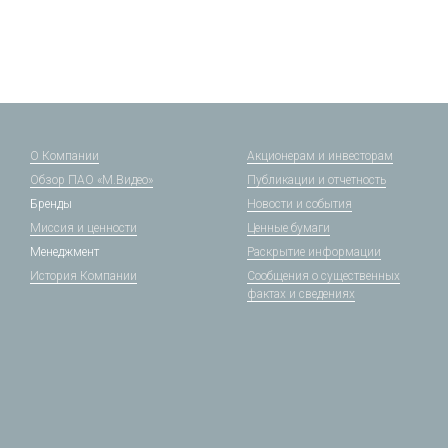
О Компании
Акционерам и инвесторам
Обзор ПАО «М.Видео»
Публикации и отчетность
Бренды
Новости и события
Миссия и ценности
Ценные бумаги
Менеджмент
Раскрытие информации
История Компании
Сообщения о существенных
фактах и сведениях