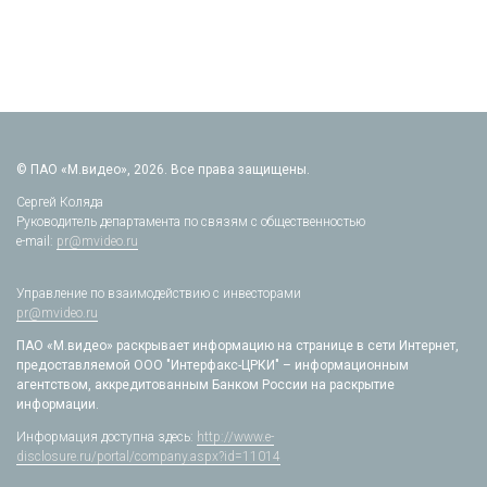
© ПАО «М.видео», 2026. Все права защищены.
Сергей Коляда
Руководитель департамента по связям с общественностью
e-mail:
pr@mvideo.ru
Управление по взаимодействию с инвесторами
pr@mvideo.ru
ПАО «М.видео» раскрывает информацию на странице в сети Интернет,
предоставляемой ООО "Интерфакс-ЦРКИ" – информационным
агентством, аккредитованным Банком России на раскрытие
информации.
Информация доступна здесь:
http://www.e-
disclosure.ru/portal/company.aspx?id=11014