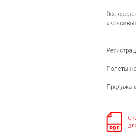
Все средс
«Красивые
Регистрац
Полеты на
Продажа м
Ск
дл