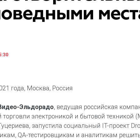
поведными мест
«М.Видео» — эксперт-инноватор в сфере торговли
Ключев
бытовой техникой и электроникой. Благодаря
предло
максимальному ассортименту и фокусу на клиенте,
поддер
компания предлагает уникальные комплексные
ассорт
решения задач покупателей через комплементарные
цифров
категории товаров, услуг и сервисов.
5:30
021 года, Москва, Россия
.Видео-Эльдорадо
, ведущая российская компа
 торговли электроникой и бытовой техникой (
уцериева, запустила социальный IT-проект Dro
икам, QA-тестировщикам и аналитикам решить 