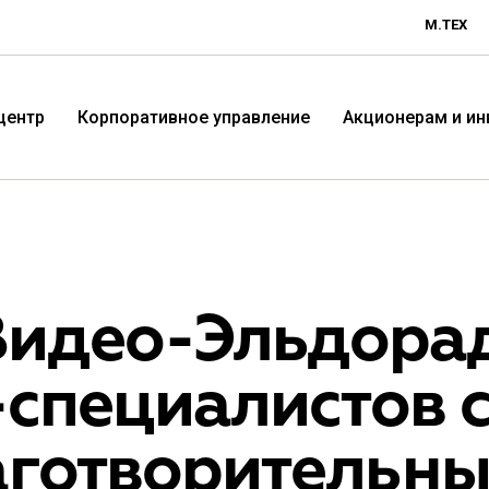
М.ТЕХ
центр
Корпоративное управление
Акционерам и и
Видео-Эльдора
специалистов 
Технологичная розничная
Терр
аготворительны
компания «М.Видео»
«Эл