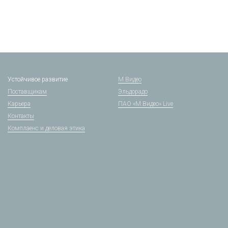
Устойчивое развитие
М.Видео
Поставщикам
Эльдорадо
Карьера
ПАО «М.Видео» Live
Контакты
Комплаенс и деловая этика