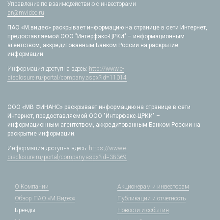
Управление по взаимодействию с инвесторами
pr@mvideo.ru
ПАО «М.видео» раскрывает информацию на странице в сети Интернет,
предоставляемой ООО "Интерфакс-ЦРКИ" – информационным
агентством, аккредитованным Банком России на раскрытие
информации.
Информация доступна здесь:
http://www.e-
disclosure.ru/portal/company.aspx?id=11014
ООО «МВ ФИНАНС» раскрывает информацию на странице в сети
Интернет, предоставляемой ООО "Интерфакс-ЦРКИ" –
информационным агентством, аккредитованным Банком России на
раскрытие информации.
Информация доступна здесь:
https://www.e-
disclosure.ru/portal/company.aspx?id=38369
О Компании
Акционерам и инвесторам
Обзор ПАО «М.Видео»
Публикации и отчетность
Бренды
Новости и события