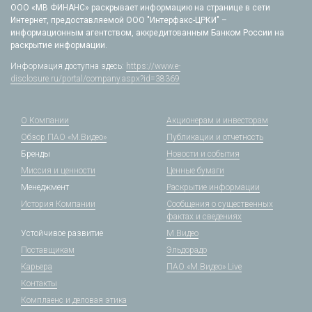
ООО «МВ ФИНАНС» раскрывает информацию на странице в сети
Интернет, предоставляемой ООО "Интерфакс-ЦРКИ" –
информационным агентством, аккредитованным Банком России на
раскрытие информации.
Информация доступна здесь:
https://www.e-
disclosure.ru/portal/company.aspx?id=38369
О Компании
Акционерам и инвесторам
Обзор ПАО «М.Видео»
Публикации и отчетность
Бренды
Новости и события
Миссия и ценности
Ценные бумаги
Менеджмент
Раскрытие информации
История Компании
Сообщения о существенных
фактах и сведениях
Устойчивое развитие
М.Видео
Поставщикам
Эльдорадо
Карьера
ПАО «М.Видео» Live
Контакты
Комплаенс и деловая этика