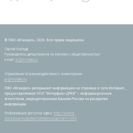
© ПАО «М.видео», 2026. Все права защищены.
Сергей Коляда
Руководитель департамента по связям с общественностью
e-mail:
pr@mvideo.ru
Управление по взаимодействию с инвесторами
pr@mvideo.ru
ПАО «М.видео» раскрывает информацию на странице в сети Интернет,
предоставляемой ООО "Интерфакс-ЦРКИ" – информационным
агентством, аккредитованным Банком России на раскрытие
информации.
Информация доступна здесь:
http://www.e-
disclosure.ru/portal/company.aspx?id=11014