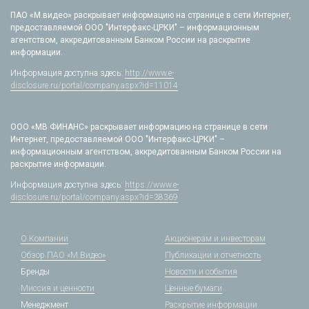
ПАО «М.видео» раскрывает информацию на странице в сети Интернет,
предоставляемой ООО "Интерфакс-ЦРКИ" – информационным
агентством, аккредитованным Банком России на раскрытие
информации.
Информация доступна здесь:
http://www.e-
disclosure.ru/portal/company.aspx?id=11014
ООО «МВ ФИНАНС» раскрывает информацию на странице в сети
Интернет, предоставляемой ООО "Интерфакс-ЦРКИ" –
информационным агентством, аккредитованным Банком России на
раскрытие информации.
Информация доступна здесь:
https://www.e-
disclosure.ru/portal/company.aspx?id=38369
О Компании
Акционерам и инвесторам
Обзор ПАО «М.Видео»
Публикации и отчетность
Бренды
Новости и события
Миссия и ценности
Ценные бумаги
Менеджмент
Раскрытие информации