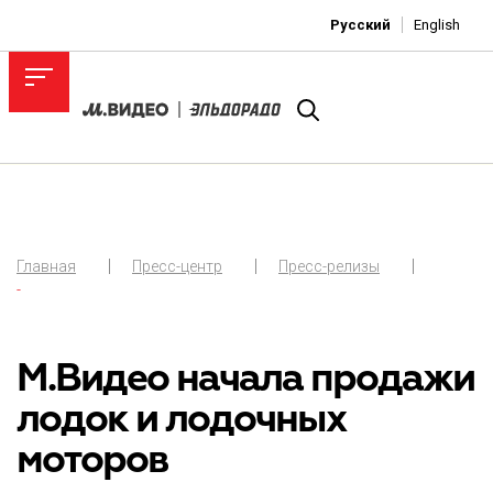
Русский
English
Главная
Пресс-центр
Пресс-релизы
-
М.Видео начала продажи
лодок и лодочных
моторов