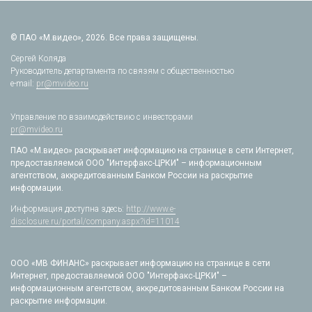
© ПАО «М.видео», 2026. Все права защищены.
Сергей Коляда
Руководитель департамента по связям с общественностью
e-mail:
pr@mvideo.ru
Управление по взаимодействию с инвесторами
pr@mvideo.ru
ПАО «М.видео» раскрывает информацию на странице в сети Интернет,
предоставляемой ООО "Интерфакс-ЦРКИ" – информационным
агентством, аккредитованным Банком России на раскрытие
информации.
Информация доступна здесь:
http://www.e-
disclosure.ru/portal/company.aspx?id=11014
ООО «МВ ФИНАНС» раскрывает информацию на странице в сети
Интернет, предоставляемой ООО "Интерфакс-ЦРКИ" –
информационным агентством, аккредитованным Банком России на
раскрытие информации.