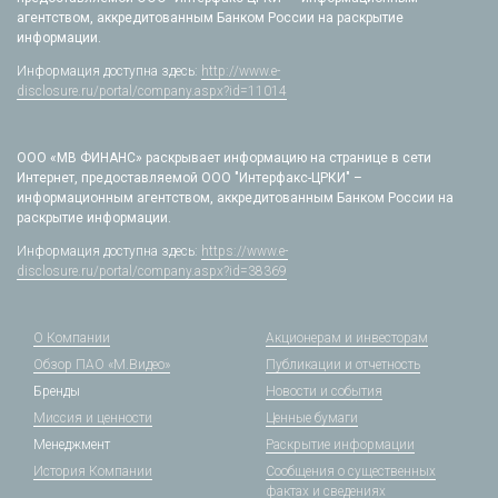
агентством, аккредитованным Банком России на раскрытие
информации.
Информация доступна здесь:
http://www.e-
disclosure.ru/portal/company.aspx?id=11014
ООО «МВ ФИНАНС» раскрывает информацию на странице в сети
Интернет, предоставляемой ООО "Интерфакс-ЦРКИ" –
информационным агентством, аккредитованным Банком России на
раскрытие информации.
Информация доступна здесь:
https://www.e-
disclosure.ru/portal/company.aspx?id=38369
О Компании
Акционерам и инвесторам
Обзор ПАО «М.Видео»
Публикации и отчетность
Бренды
Новости и события
Миссия и ценности
Ценные бумаги
Менеджмент
Раскрытие информации
История Компании
Сообщения о существенных
фактах и сведениях