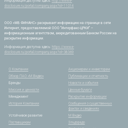
Информация доступна здесь:
http://www.e-
disclosure.ru/portal/company.aspx?id=11014
ООО «МВ ФИНАНС» раскрывает информацию на странице в сети
Интернет, предоставляемой ООО "Интерфакс-ЦРКИ" –
информационным агентством, аккредитованным Банком России на
раскрытие информации.
Информация доступна здесь:
https://www.e-
disclosure.ru/portal/company.aspx?id=38369
О Компании
Акционерам и инвесторам
Обзор ПАО «М.Видео»
Публикации и отчетность
Бренды
Новости и события
Миссия и ценности
Ценные бумаги
Менеджмент
Раскрытие информации
История Компании
Сообщения о существенных
фактах и сведениях
Устойчивое развитие
М.Видео
Поставщикам
Эльдорадо