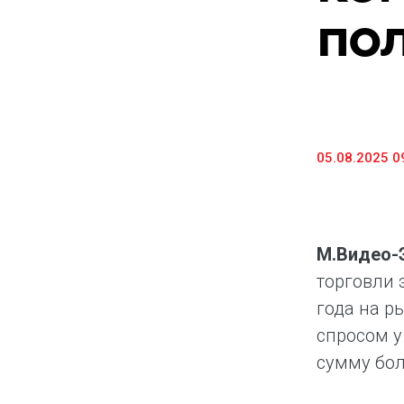
пол
Предоставление информации и копий
документов
Долговые инструменты
IR Контакты
05.08.2025 0
М.Видео-
торговли 
года на р
спросом у
сумму бол