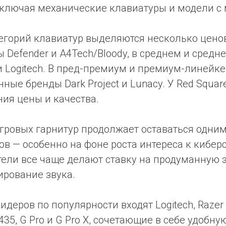
 включая механические клавиатуры и модели 
егорий клавиатур выделяются несколько цено
 Defender и A4Tech/Bloody, в среднем и средн
и Logitech. В пред-премиум и премиум-линейке 
нные бренды Dark Project и Lunacy. У Red Squa
ия цены и качества.
гровых гарнитур продолжает оставаться одни
ов — особенно на фоне роста интереса к кибер
ели все чаще делают ставку на продуманную э
рование звука.
лидеров по популярности входят Logitech, Raze
G435, G Pro и G Pro X, сочетающие в себе удоб