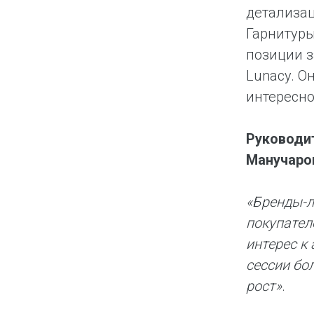
детализац
Гарнитуры
позиции з
Lunacy. О
интересно
Руководи
Манучаро
«Бренды-л
покупател
интерес к
сессии бо
рост»
.