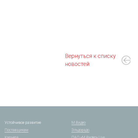
Вернуться к списку
новостей
Устойчивое развитие
М.Видео
Поставщикам
Эльдорадо
Карьера
ПАО «М.Видео» Live