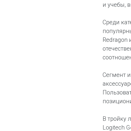
и учебы,
Среди кат
популярны
Redragon 
отечестве
соотношен
Сегмент и
аксессуар
Пользоват
позициони
В тройку 
Logitech 