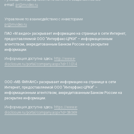
e-mail:
pr@mvideo.ru
Управление по взаимодействию с инвесторами
pr@mvideo.ru
ПАО «М.видео» раскрывает информацию на странице в сети Интернет,
предоставляемой ООО "Интерфакс-ЦРКИ" – информационным
агентством, аккредитованным Банком России на раскрытие
информации.
Информация доступна здесь:
http://www.e-
disclosure.ru/portal/company.aspx?id=11014
ООО «МВ ФИНАНС» раскрывает информацию на странице в сети
Интернет, предоставляемой ООО "Интерфакс-ЦРКИ" –
информационным агентством, аккредитованным Банком России на
раскрытие информации.
Информация доступна здесь:
https://www.e-
disclosure.ru/portal/company.aspx?id=38369