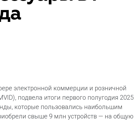
ода
ая выгода бренда для потребителя -
жение наиболее выгодной сделки при
жке промо-активности и доступного
имента потребительской электроники и
ой техники
сфере электронной коммерции и розничной
VID), подвела итоги первого полугодия 2025
енды, которые пользовались наибольшим
приобрели свыше 9 млн устройств — на общую