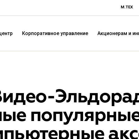
М.ТЕХ
центр
Корпоративное управление
Акционерам и и
Видео-Эльдорад
мые популярны
Технологичная розничная
Терр
пьютерные аксе
компания «М.Видео»
«Эл