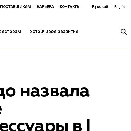
ПОСТАВЩИКАМ
КАРЬЕРА
КОНТАКТЫ
Русский
English
нвесторам
Устойчивое развитие
о назвала
е
итория низких цен -
ссуары в I
ьдорадо»