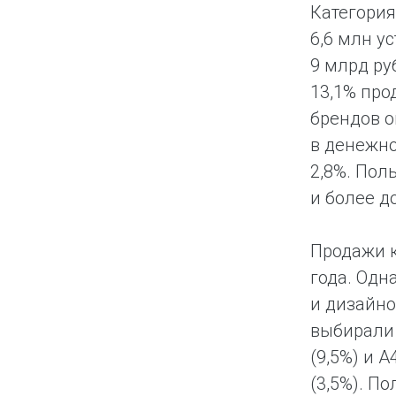
Категория
6,6 млн у
9 млрд ру
13,1% про
брендов о
в денежно
2,8%. Пол
и более д
Продажи к
года. Одн
и дизайно
выбирали 
(9,5%) и A
(3,5%). П