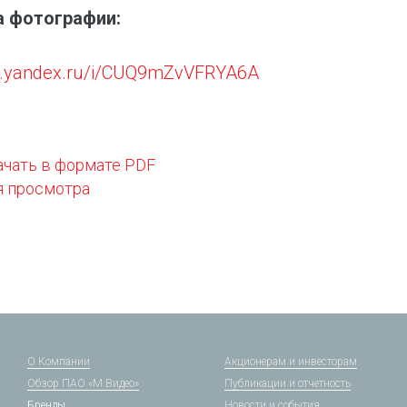
а фотографии:
isk.yandex.ru/i/CUQ9mZvVFRYA6A
ачать в формате PDF
я просмотра
О Компании
Акционерам и инвесторам
Обзор ПАО «М.Видео»
Публикации и отчетность
Бренды
Новости и события