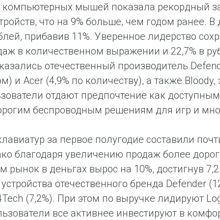
 компьютерных мышей показала рекордный за 
стройств, что на 9% больше, чем годом ранее.
блей, прибавив 11%. Уверенное лидерство сохра
даж в количественном выражении и 22,7% в ру
казались отечественный производитель Defend
м) и Acer (4,9% по количеству), а также Bloody
ьзователи отдают предпочтение как доступным
орогим беспроводным решениям для игр и мно
лавиатур за первое полугодие составили почт
ако благодаря увеличению продаж более доро
м рынок в деньгах вырос на 10%, достигнув 7,
устройства отечественного бренда Defender (1
4Tech (7,2%). При этом по выручке лидируют Log
ользователи все активнее инвестируют в комф