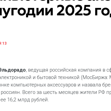
угодии 2025 г
«М.Видео» — эксперт-инноватор в сфере торговли
Ключев
бытовой техникой и электроникой. Благодаря
предло
максимальному ассортименту и фокусу на клиенте,
поддер
компания предлагает уникальные комплексные
ассорт
решения задач покупателей через комплементарные
цифров
категории товаров, услуг и сервисов.
9:13
Эльдорадо
, ведущая российская компания в 
электроникой и бытовой техникой (МосБиржа: M
ынке компьютерных аксессуаров и назвала бр
 россиян. Всего за шесть месяцев жители РФ 
ее 16,2 млрд рублей.