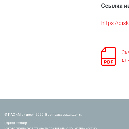
Ссылка н
https://d
Ск
дл
© ПАО «М.видео», 2026. Все права защищены.
Сергей Коляда
Руководитель департамента по связям с общественностью