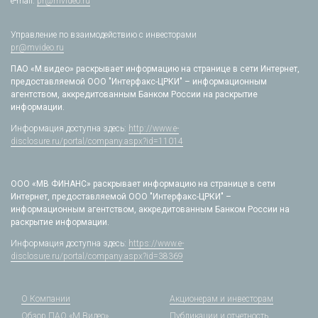
e-mail:
pr@mvideo.ru
Управление по взаимодействию с инвесторами
pr@mvideo.ru
ПАО «М.видео» раскрывает информацию на странице в сети Интернет,
предоставляемой ООО "Интерфакс-ЦРКИ" – информационным
агентством, аккредитованным Банком России на раскрытие
информации.
Информация доступна здесь:
http://www.e-
disclosure.ru/portal/company.aspx?id=11014
ООО «МВ ФИНАНС» раскрывает информацию на странице в сети
Интернет, предоставляемой ООО "Интерфакс-ЦРКИ" –
информационным агентством, аккредитованным Банком России на
раскрытие информации.
Информация доступна здесь:
https://www.e-
disclosure.ru/portal/company.aspx?id=38369
О Компании
Акционерам и инвесторам
Обзор ПАО «М.Видео»
Публикации и отчетность