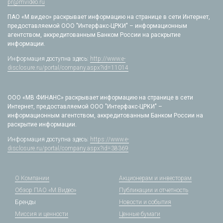
pr@mvideo.ru
ПАО «М.видео» раскрывает информацию на странице в сети Интернет,
предоставляемой ООО "Интерфакс-ЦРКИ" – информационным
агентством, аккредитованным Банком России на раскрытие
информации.
Информация доступна здесь:
http://www.e-
disclosure.ru/portal/company.aspx?id=11014
ООО «МВ ФИНАНС» раскрывает информацию на странице в сети
Интернет, предоставляемой ООО "Интерфакс-ЦРКИ" –
информационным агентством, аккредитованным Банком России на
раскрытие информации.
Информация доступна здесь:
https://www.e-
disclosure.ru/portal/company.aspx?id=38369
О Компании
Акционерам и инвесторам
Обзор ПАО «М.Видео»
Публикации и отчетность
Бренды
Новости и события
Миссия и ценности
Ценные бумаги