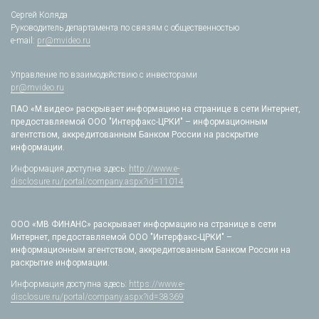
Сергей Коляда
Руководитель департамента по связям с общественностью
e-mail:
pr@mvideo.ru
Управление по взаимодействию с инвесторами
pr@mvideo.ru
ПАО «М.видео» раскрывает информацию на странице в сети Интернет,
предоставляемой ООО "Интерфакс-ЦРКИ" – информационным
агентством, аккредитованным Банком России на раскрытие
информации.
Информация доступна здесь:
http://www.e-
disclosure.ru/portal/company.aspx?id=11014
ООО «МВ ФИНАНС» раскрывает информацию на странице в сети
Интернет, предоставляемой ООО "Интерфакс-ЦРКИ" –
информационным агентством, аккредитованным Банком России на
раскрытие информации.
Информация доступна здесь:
https://www.e-
disclosure.ru/portal/company.aspx?id=38369