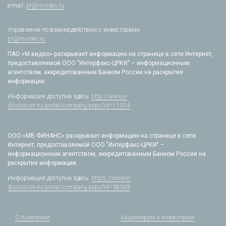
e-mail:
pr@mvideo.ru
Управление по взаимодействию с инвесторами
pr@mvideo.ru
ПАО «М.видео» раскрывает информацию на странице в сети Интернет,
предоставляемой ООО "Интерфакс-ЦРКИ" – информационным
агентством, аккредитованным Банком России на раскрытие
информации.
Информация доступна здесь:
http://www.e-
disclosure.ru/portal/company.aspx?id=11014
ООО «МВ ФИНАНС» раскрывает информацию на странице в сети
Интернет, предоставляемой ООО "Интерфакс-ЦРКИ" –
информационным агентством, аккредитованным Банком России на
раскрытие информации.
Информация доступна здесь:
https://www.e-
disclosure.ru/portal/company.aspx?id=38369
О Компании
Акционерам и инвесторам