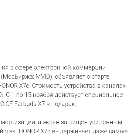
ая выгода бренда для потребителя -
жение наиболее выгодной сделки при
жке промо-активности и доступного
имента потребительской электроники и
ой техники
ния в сфере электронной коммерции
(МосБиржа: MVID), объявляет о старте
ONOR X7с. Стоимость устройства в каналах
й. С 1 по 15 ноября действует специальное
ICE Earbuds X7 в подарок.
амортизации, а экран защищен усиленным
ойства. HONOR X7c выдерживает даже самые