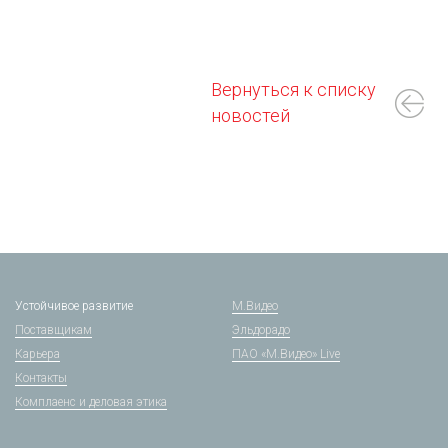
Вернуться к списку
новостей
Устойчивое развитие
М.Видео
Поставщикам
Эльдорадо
Карьера
ПАО «М.Видео» Live
Контакты
Комплаенс и деловая этика