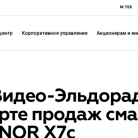
М.ТЕХ
центр
Корпоративное управление
Акционерам и и
Видео-Эльдорад
арте продаж см
Технологичная розничная
Терр
NOR X7с
компания «М.Видео»
«Эл