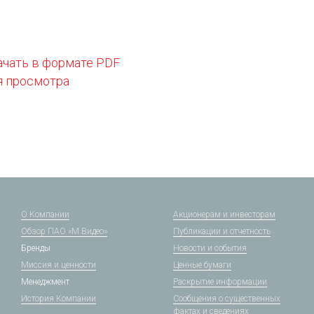
ачать в формате PDF
я просмотра
О Компании
Акционерам и инвесторам
Обзор ПАО «М.Видео»
Публикации и отчетность
Бренды
Новости и события
Миссия и ценности
Ценные бумаги
Менеджмент
Раскрытие информации
История Компании
Сообщения о существенных
фактах и сведениях