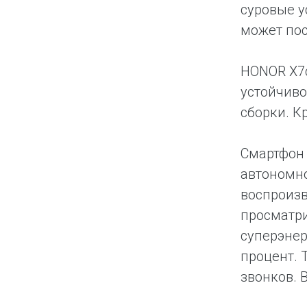
суровые у
может пос
HONOR X7c
устойчиво
сборки. К
Смартфон 
автономно
воспроизв
просматри
суперэне
процент. 
звонков. 