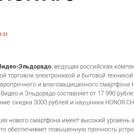
«М.Видео» — эксперт-инноватор в сфере торговли
Ключев
бытовой техникой и электроникой. Благодаря
предло
максимальному ассортименту и фокусу на клиенте,
поддер
компания предлагает уникальные комплексные
ассорт
решения задач покупателей через комплементарные
цифров
9:31
категории товаров, услуг и сервисов.
.Видео-Эльдорадо
, ведущая российская компа
ой торговли электроникой и бытовой техникой 
аропрочного и влагозащищенного смартфона H
Видео и Эльдорадо составляет от 17 990 рубле
ие: скидка 3000 рублей и наушники HONOR CHO
ия нового смартфона имеет высокий уровень 
что обеспечивает повышенную прочность устр