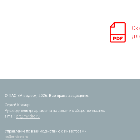
Ск
дл
© ПАО «М.видео», 2026. Все права защищены.
Сергей Коляда
Руководитель департамента по связям с общественностью
e-mail:
pr@mvideo.ru
Управление по взаимодействию с инвесторами
pr@mvideo.ru