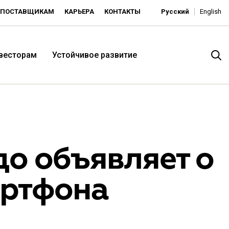
ПОСТАВЩИКАМ
КАРЬЕРА
КОНТАКТЫ
Русский
English
нвесторам
Устойчивое развитие
о объявляет о
артфона
итория низких цен -
ьдорадо»