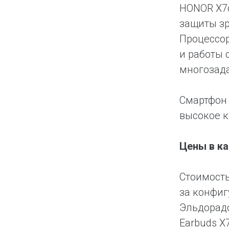
HONOR X7c
защиты зр
Процессор
и работы 
многозада
Смартфон 
высокое к
Цены в к
Стоимость
за конфиг
Эльдорадо
Earbuds X