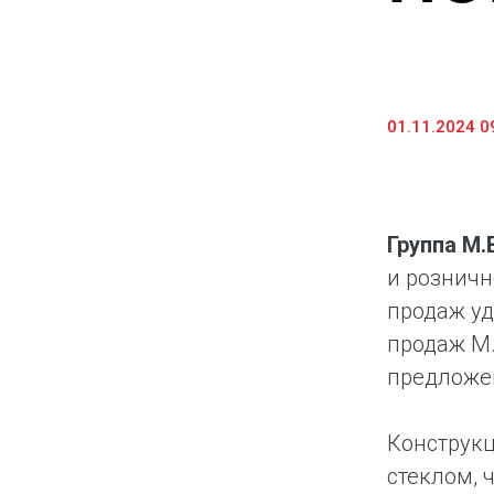
Предоставление информации и копий
документов
Долговые инструменты
01.11.2024 0
IR Контакты
Группа М
и розничн
продаж уд
продаж М.
предложен
Конструкц
стеклом, 