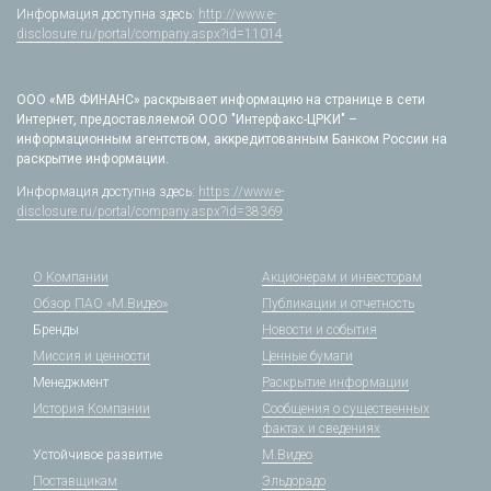
Информация доступна здесь:
http://www.e-
disclosure.ru/portal/company.aspx?id=11014
ООО «МВ ФИНАНС» раскрывает информацию на странице в сети
Интернет, предоставляемой ООО "Интерфакс-ЦРКИ" –
информационным агентством, аккредитованным Банком России на
раскрытие информации.
Информация доступна здесь:
https://www.e-
disclosure.ru/portal/company.aspx?id=38369
О Компании
Акционерам и инвесторам
Обзор ПАО «М.Видео»
Публикации и отчетность
Бренды
Новости и события
Миссия и ценности
Ценные бумаги
Менеджмент
Раскрытие информации
История Компании
Сообщения о существенных
фактах и сведениях
Устойчивое развитие
М.Видео
Поставщикам
Эльдорадо