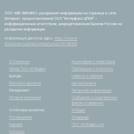
ООО «МВ ФИНАНС» раскрывает информацию на странице в сети
Интернет, предоставляемой ООО "Интерфакс-ЦРКИ" –
информационным агентством, аккредитованным Банком России на
раскрытие информации.
Информация доступна здесь:
https://www.e-
disclosure.ru/portal/company.aspx?id=38369
О Компании
Акционерам и инвесторам
Обзор ПАО «М.Видео»
Публикации и отчетность
Бренды
Новости и события
Миссия и ценности
Ценные бумаги
Менеджмент
Раскрытие информации
История Компании
Сообщения о существенных
фактах и сведениях
Устойчивое развитие
М.Видео
Поставщикам
Эльдорадо
Карьера
ПАО «М.Видео» Live
Контакты