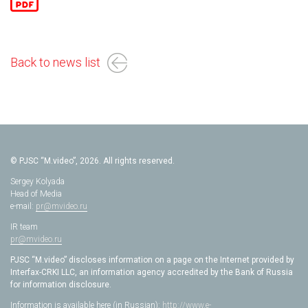
Back to news list
© PJSC “M.video”, 2026. All rights reserved.
Sergey Kolyada
Head of Media
e-mail:
pr@mvideo.ru
IR team
pr@mvideo.ru
PJSC “M.video” discloses information on a page on the Internet provided by
Interfax-CRKI LLC, an information agency accredited by the Bank of Russia
for information disclosure.
Information is available here (in Russian):
http://www.e-