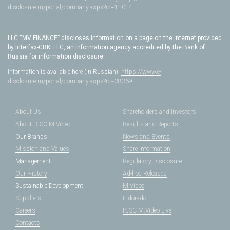
disclosure.ru/portal/company.aspx?id=11014
LLC “MV FINANCE” discloses information on a page on the Internet provided
by Interfax-CRKI LLC, an information agency accredited by the Bank of
Russia for information disclosure.
Information is available here (in Russian):
https://www.e-
disclosure.ru/portal/company.aspx?id=38369
About Us
Shareholders and Investors
About PJSC M.Video
Results and Reports
Our Brands
News and Events
Mission and Values
Share Information
Management
Regulatory Disclosure
Our History
Ad-hoc Releases
Sustainable Development
M.Video
Suppliers
Eldorado
Careers
PJSC M.Video Live
Contacts