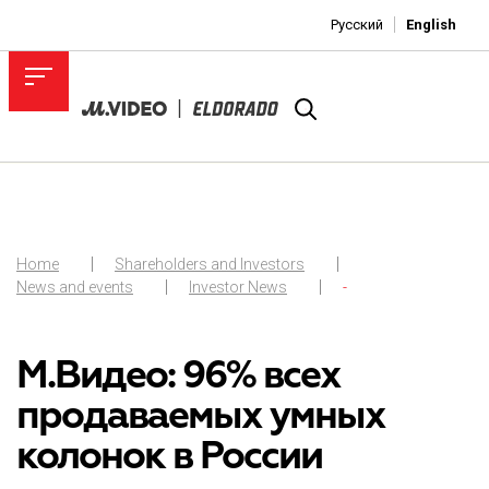
Русский
English
Home
Shareholders and Investors
News and events
Investor News
-
М.Видео: 96% всех
продаваемых умных
колонок в России