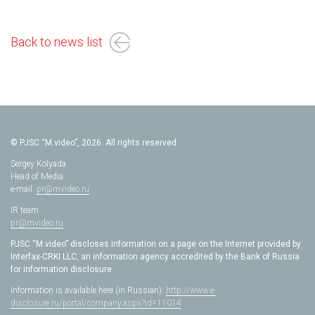
Back to news list
© PJSC “M.video”, 2026. All rights reserved.
Sergey Kolyada
Head of Media
e-mail:
pr@mvideo.ru
IR team
pr@mvideo.ru
PJSC “M.video” discloses information on a page on the Internet provided by
Interfax-CRKI LLC, an information agency accredited by the Bank of Russia
for information disclosure.
Information is available here (in Russian):
http://www.e-
disclosure.ru/portal/company.aspx?id=11014