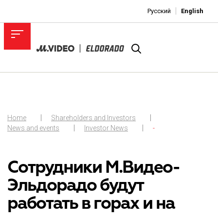
Русский
English
Home
Shareholders and Investors
News and events
Investor News
-
Сотрудники М.Видео-
Эльдорадо будут
работать в горах и на