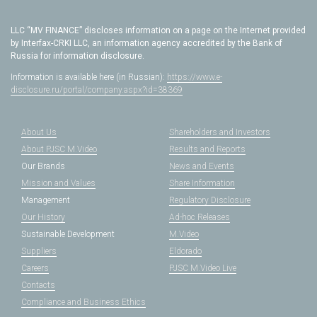
LLC “MV FINANCE” discloses information on a page on the Internet provided
by Interfax-CRKI LLC, an information agency accredited by the Bank of
Russia for information disclosure.
Information is available here (in Russian):
https://www.e-
disclosure.ru/portal/company.aspx?id=38369
About Us
Shareholders and Investors
About PJSC M.Video
Results and Reports
Our Brands
News and Events
Mission and Values
Share Information
Management
Regulatory Disclosure
Our History
Ad-hoc Releases
Sustainable Development
M.Video
Suppliers
Eldorado
Careers
PJSC M.Video Live
Contacts
Compliance and Business Ethics