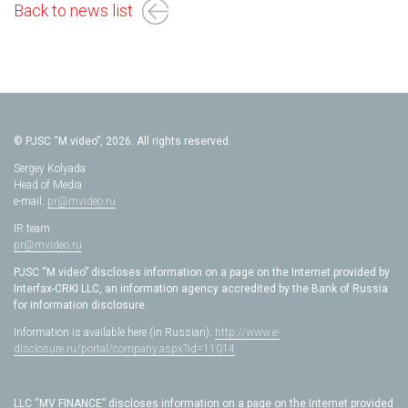
Back to news list
© PJSC “M.video”, 2026. All rights reserved.
Sergey Kolyada
Head of Media
e-mail:
pr@mvideo.ru
IR team
pr@mvideo.ru
PJSC “M.video” discloses information on a page on the Internet provided by
Interfax-CRKI LLC, an information agency accredited by the Bank of Russia
for information disclosure.
Information is available here (in Russian):
http://www.e-
disclosure.ru/portal/company.aspx?id=11014
LLC “MV FINANCE” discloses information on a page on the Internet provided