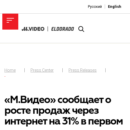
Русский
English
Home
Press Center
Press Releases
-
«М.Видео» сообщает о
росте продаж через
интернет на 31% в первом