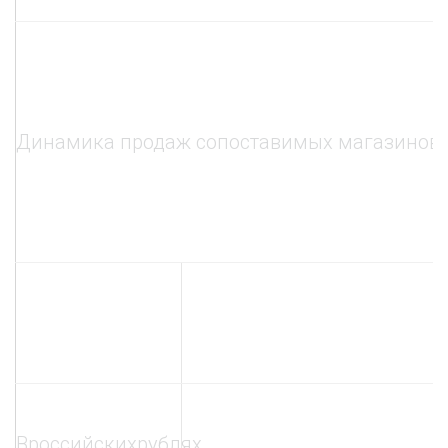
Динамика продаж сопоставимых магазинов 
В
российских
рублях