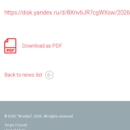
https://disk.yandex.ru/d/8Xnv6JR7cgWXsw/20
Download as PDF
Back to news list
© PJSC “M.video”, 2026. All rights reserved.
Sergey Kolyada