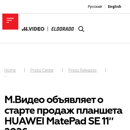
Русский
English
Home
Press Center
Press Releases
-
М.Видео объявляет о
старте продаж планшета
HUAWEI MatePad SE 11″