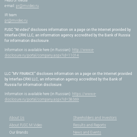
Head of Media
e-mail:
pr@mvideo.ru
IR team
pr@mvideo.ru
PJSC “M.video” discloses information on a page on the Internet provided by
Interfax-CRKI LLC, an information agency accredited by the Bank of Russia
for information disclosure.
Information is available here (in Russian):
http://www.e-
disclosure.ru/portal/company.aspx?id=11014
LLC “MV FINANCE” discloses information on a page on the Internet provided
by Interfax-CRKI LLC, an information agency accredited by the Bank of
Russia for information disclosure.
Information is available here (in Russian):
https://www.e-
disclosure.ru/portal/company.aspx?id=38369
About Us
Shareholders and Investors
About PJSC M.Video
Results and Reports
Our Brands
News and Events