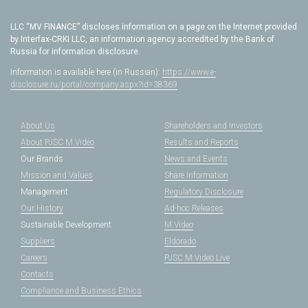
LLC “MV FINANCE” discloses information on a page on the Internet provided
by Interfax-CRKI LLC, an information agency accredited by the Bank of
Russia for information disclosure.
Information is available here (in Russian):
https://www.e-
disclosure.ru/portal/company.aspx?id=38369
About Us
Shareholders and Investors
About PJSC M.Video
Results and Reports
Our Brands
News and Events
Mission and Values
Share Information
Management
Regulatory Disclosure
Our History
Ad-hoc Releases
Sustainable Development
M.Video
Suppliers
Eldorado
Careers
PJSC M.Video Live
Contacts
Compliance and Business Ethics