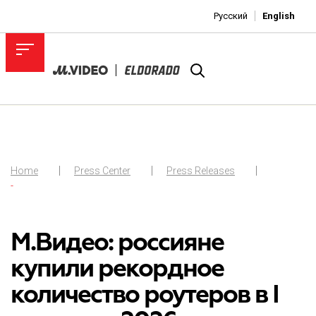
Русский
English
Home
Press Center
Press Releases
-
М.Видео: россияне
купили рекордное
количество роутеров в I