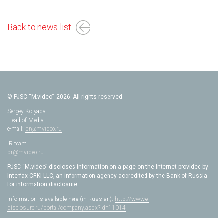
Back to news list
© PJSC “M.video”, 2026. All rights reserved.
Sergey Kolyada
Head of Media
e-mail:
pr@mvideo.ru
IR team
pr@mvideo.ru
PJSC “M.video” discloses information on a page on the Internet provided by
Interfax-CRKI LLC, an information agency accredited by the Bank of Russia
for information disclosure.
Information is available here (in Russian):
http://www.e-
disclosure.ru/portal/company.aspx?id=11014