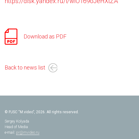
https://disk.yandex.ru/i/wlO169oJeHXtZA
Download as PDF
Back to news list
© PJSC “M.video”, 2026. All rights reserved.
Sergey Kolyada
Head of Media
e-mail:
pr@mvideo.ru