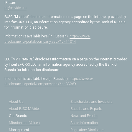
IR team
pr@mvideo.ru
PJSC “M.video” discloses information on a page on the Internet provided by
Interfax-CRKI LLC, an information agency accredited by the Bank of Russia
for information disclosure.
Information is available here (in Russian):
http://www.e-
disclosure.ru/portal/company.aspx?id=11014
LLC “MV FINANCE” discloses information on a page on the Internet provided
by Interfax-CRKI LLC, an information agency accredited by the Bank of
Russia for information disclosure.
Information is available here (in Russian):
https://www.e-
disclosure.ru/portal/company.aspx?id=38369
About Us
Shareholders and Investors
About PJSC M.Video
Results and Reports
Our Brands
News and Events
Mission and Values
Share Information
Management
Regulatory Disclosure