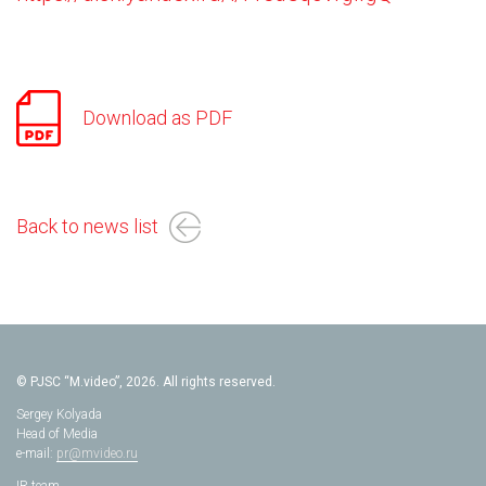
Download as PDF
Back to news list
© PJSC “M.video”, 2026. All rights reserved.
Sergey Kolyada
Head of Media
e-mail:
pr@mvideo.ru