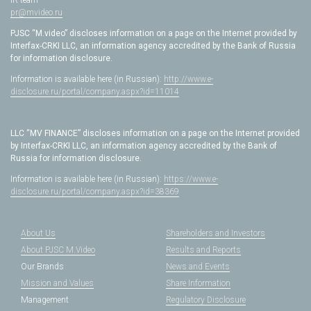
IR team
pr@mvideo.ru
PJSC “M.video” discloses information on a page on the Internet provided by
Interfax-CRKI LLC, an information agency accredited by the Bank of Russia
for information disclosure.
Information is available here (in Russian):
http://www.e-
disclosure.ru/portal/company.aspx?id=11014
LLC “MV FINANCE” discloses information on a page on the Internet provided
by Interfax-CRKI LLC, an information agency accredited by the Bank of
Russia for information disclosure.
Information is available here (in Russian):
https://www.e-
disclosure.ru/portal/company.aspx?id=38369
About Us
Shareholders and Investors
About PJSC M.Video
Results and Reports
Our Brands
News and Events
Mission and Values
Share Information
Management
Regulatory Disclosure