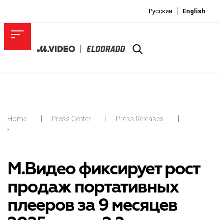
Русский
English
Home
Press Center
Press Releases
-
М.Видео фиксирует рост
продаж портативных
плееров за 9 месяцев