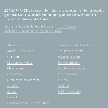
LLC “MV FINANCE” discloses information on a page on the Internet provided
by Interfax-CRKI LLC, an information agency accredited by the Bank of
Russia for information disclosure.
Information is available here (in Russian):
https://www.e-
disclosure.ru/portal/company.aspx?id=38369
About Us
Shareholders and Investors
About PJSC M.Video
Results and Reports
Our Brands
News and Events
Mission and Values
Share Information
Management
Regulatory Disclosure
Our History
Ad-hoc Releases
Sustainable Development
M.Video
Suppliers
Eldorado
Careers
PJSC M.Video Live
Contacts
Compliance and Business Ethics