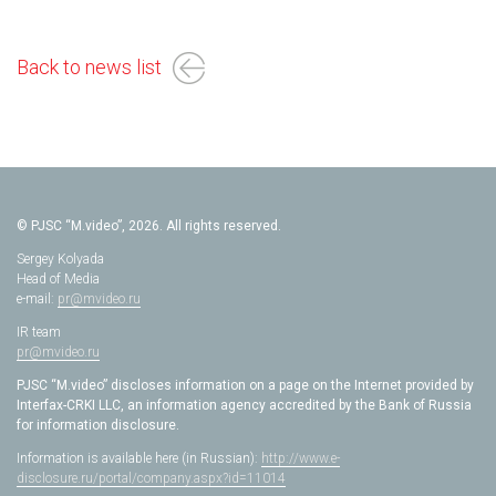
Back to news list
© PJSC “M.video”, 2026. All rights reserved.
Sergey Kolyada
Head of Media
e-mail:
pr@mvideo.ru
IR team
pr@mvideo.ru
PJSC “M.video” discloses information on a page on the Internet provided by
Interfax-CRKI LLC, an information agency accredited by the Bank of Russia
for information disclosure.
Information is available here (in Russian):
http://www.e-
disclosure.ru/portal/company.aspx?id=11014