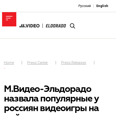
Русский
English
Home
Press Center
Press Releases
-
М.Видео-Эльдорадо
назвала популярные у
россиян видеоигры на