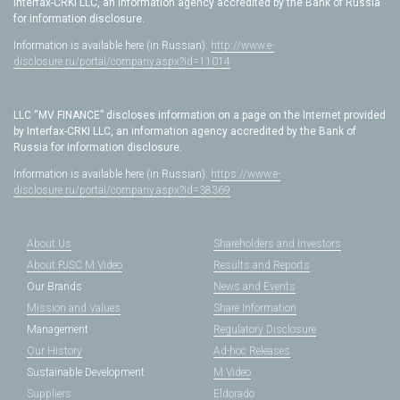
Interfax-CRKI LLC, an information agency accredited by the Bank of Russia
for information disclosure.
Information is available here (in Russian):
http://www.e-
disclosure.ru/portal/company.aspx?id=11014
LLC “MV FINANCE” discloses information on a page on the Internet provided
by Interfax-CRKI LLC, an information agency accredited by the Bank of
Russia for information disclosure.
Information is available here (in Russian):
https://www.e-
disclosure.ru/portal/company.aspx?id=38369
About Us
Shareholders and Investors
About PJSC M.Video
Results and Reports
Our Brands
News and Events
Mission and Values
Share Information
Management
Regulatory Disclosure
Our History
Ad-hoc Releases
Sustainable Development
M.Video
Suppliers
Eldorado