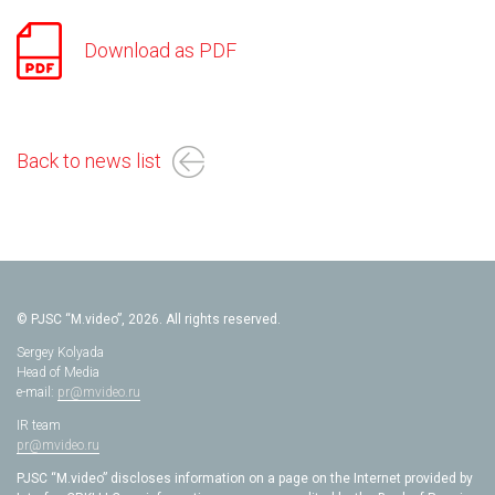
Download as PDF
Back to news list
© PJSC “M.video”, 2026. All rights reserved.
Sergey Kolyada
Head of Media
e-mail:
pr@mvideo.ru
IR team
pr@mvideo.ru
PJSC “M.video” discloses information on a page on the Internet provided by