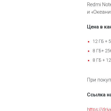
Redmi Not
и «Океани
Цена в к
12 ГБ + 
8 ГБ+ 25
8 ГБ + 1
При покуп
Ссылка н
https://d