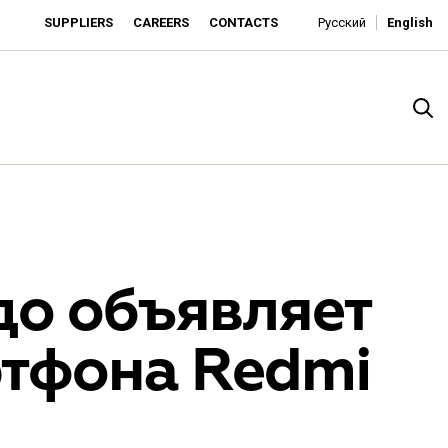
SUPPLIERS
CAREERS
CONTACTS
Русский
English
о объявляет
ртфона Redmi
rado
o is developing as an affordable retailer and a