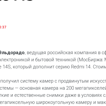
household appliances and electronics sector, providing an
conveni
excellent customer experience, premium service and new
advanta
products from the leading electronics brands.
and pro
0:37
Эльдорадо
, ведущая российская компания в 
электроникой и бытовой техникой (МосБиржа: M
e 14S, который дополнит серию Redmi 14. Стоим
получил систему камер с продвинутым искусс
стемы — основная камера на 200 мегапикселе
ткие и естественные снимки даже в условиях с
егапиксельную широкоугольную камеру и мак