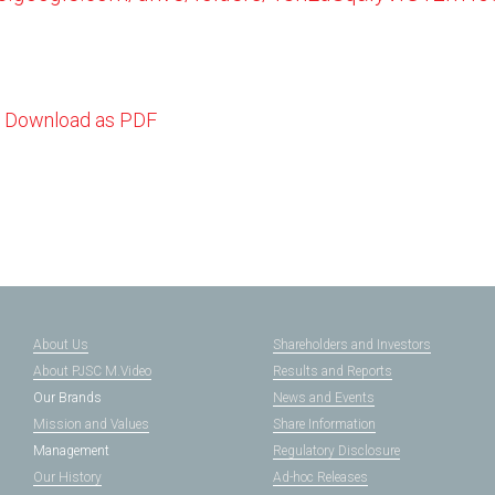
Download as PDF
About Us
Shareholders and Investors
About PJSC M.Video
Results and Reports
Our Brands
News and Events
Mission and Values
Share Information
Management
Regulatory Disclosure
Our History
Ad-hoc Releases