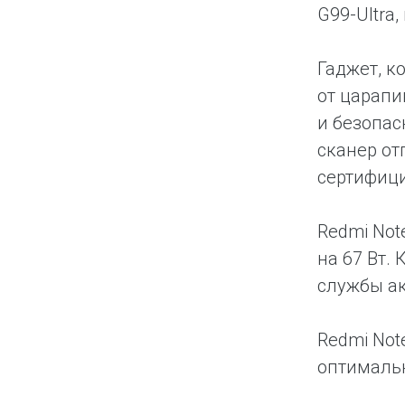
G99-Ultra
Гаджет, к
от царапи
и безопас
сканер от
сертифици
Redmi Not
на 67 Вт.
службы а
Redmi Not
оптимальн