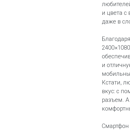
любителе
и цвета с
даже в сл
Благодаря
2400×1080
обеспечив
и отличну
мобильных
Кстати, л
вкус: с 
разъем. А
комфортны
Смартфон 