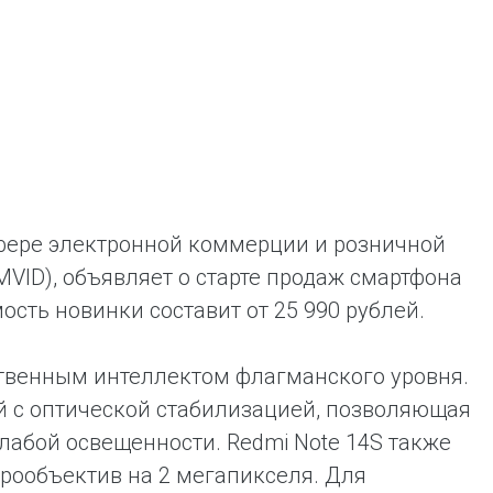
ent universal online platform. The brand’s key
ges for consumers are the best deals, simplicity
ximity.
сфере электронной коммерции и розничной
VID), объявляет о старте продаж смартфона
ость новинки составит от 25 990 рублей.
твенным интеллектом флагманского уровня.
й с оптической стабилизацией, позволяющая
лабой освещенности. Redmi Note 14S также
рообъектив на 2 мегапикселя. Для