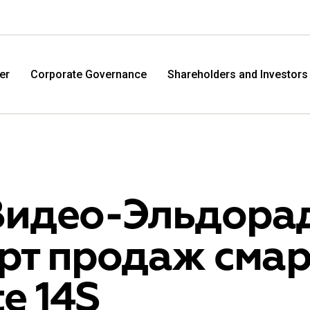
er
Corporate Governance
Shareholders and Investors
Видео-Эльдорад
арт продаж сма
M.Video
Eldo
e 14S
M.Video is developing as a universal retailer in the
Eldorad