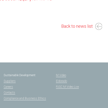
Back to news list
Sustainable Development
M.Video
Suppliers
Eldorado
Careers
PJSC M.Video Live
Contacts
Compliance and Business Ethics