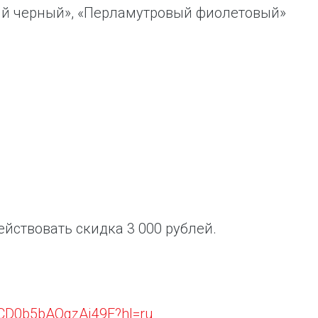
чный черный», «Перламутровый фиолетовый»
действовать скидка 3 000 рублей.
46CD0b5bAQqzAj49F?hl=ru