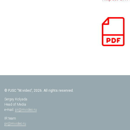
© PJSC “M.video”, 2026. All rights reserved.
Sergey Kolyada
Head of Media
e-mail:
pr@mvideo.ru
IR team
pr@mvideo.ru