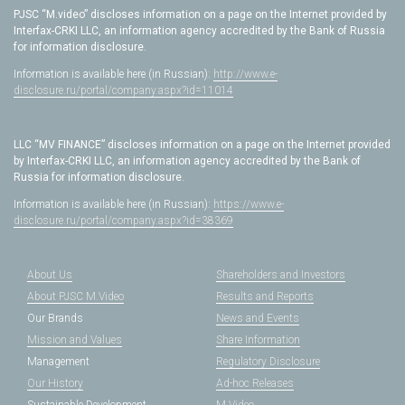
PJSC “M.video” discloses information on a page on the Internet provided by
Interfax-CRKI LLC, an information agency accredited by the Bank of Russia
for information disclosure.
Information is available here (in Russian):
http://www.e-
disclosure.ru/portal/company.aspx?id=11014
LLC “MV FINANCE” discloses information on a page on the Internet provided
by Interfax-CRKI LLC, an information agency accredited by the Bank of
Russia for information disclosure.
Information is available here (in Russian):
https://www.e-
disclosure.ru/portal/company.aspx?id=38369
About Us
Shareholders and Investors
About PJSC M.Video
Results and Reports
Our Brands
News and Events
Mission and Values
Share Information
Management
Regulatory Disclosure
Our History
Ad-hoc Releases