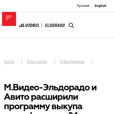
Русский
English
Home
Press Center
Press Releases
-
М.Видео-Эльдорадо и
Авито расширили
программу выкупа