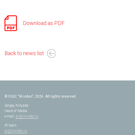
Download as PDF
Back to news list
© PJSC “M.video”, 2026. All rights reserved.
Sergey Kolyada
Head of Media
e-mail:
pr@mvideo.ru
IR team
pr@mvideo.ru