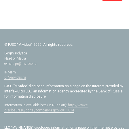
© PJSC “M.video”, 2026. All rights reserved.
Sergey Kolyada
Head of Media
e-mail:
pr@mvideo.ru
IR team
pr@mvideo.ru
PJSC “M.video” discloses information on a page on the Internet provided by
Interfax-CRKI LLC, an information agency accredited by the Bank of Russia
for information disclosure.
Information is available here (in Russian):
http://www.e-
disclosure.ru/portal/company.aspx?id=11014
LLC “MV FINANCE” discloses information on a page on the Internet provided