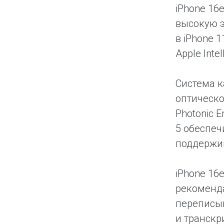
iPhone 16
высокую э
в iPhone 
Apple Intel
Система к
оптическо
Photonic 
5 обеспеч
поддержив
iPhone 16
рекоменда
переписыв
и транскр