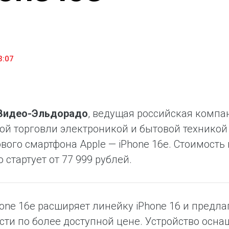
household appliances and electronics sector, providing an
conveni
excellent customer experience, premium service and new
advanta
products from the leading electronics brands.
and pro
3:07
.Видео-Эльдорадо
, ведущая российская компа
ой торговли электроникой и бытовой техникой 
вого смартфона Apple — iPhone 16е. Стоимость
 стартует от 77 999 рублей.
one 16e расширяет линейку iPhone 16 и предл
ти по более доступной цене. Устройство осн