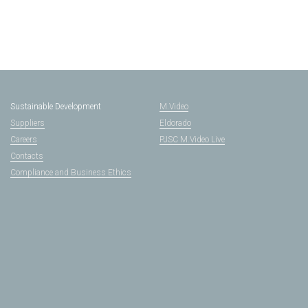
Sustainable Development
M.Video
Suppliers
Eldorado
Careers
PJSC M.Video Live
Contacts
Compliance and Business Ethics