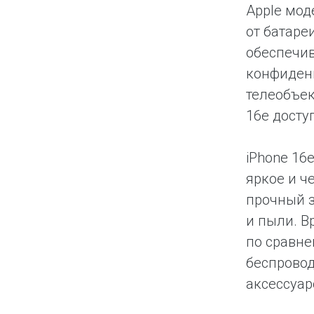
Apple мод
от батаре
обеспечи
конфиденц
телеобъек
16e досту
iPhone 16
яркое и ч
прочный з
и пыли. В
по сравне
беспровод
аксессуар