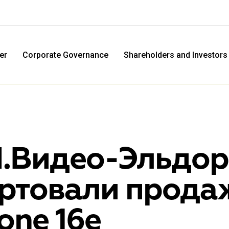
er
Corporate Governance
Shareholders and Investors
М.Видео-Эльдо
артовали прода
M.Video
Eldo
one 16e
M.Video is developing as a universal retailer in the
Eldorad