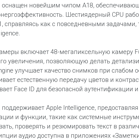
e оснащен новейшим чипом A18, обеспечивающ
нергоэффективность. Шестиядерный CPU работа
11, справляясь как с повседневными задачами
ligence.
амеры включает 48-мегапиксельную камеру Fu
го увеличения, позволяющую делать детализ
Engine улучшает качество снимков при слабом 
ивает естественную передачу цветов и контра
ает Face ID для безопасной аутентификации и
e поддерживает Apple Intelligence, предостав
ции и функции, такие как системные инструм
ать, проверять и резюмировать текст в разл
ипции аудио доступна в приложениях «Заметки