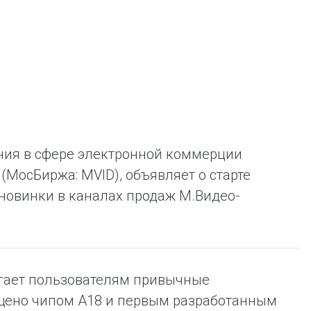
ent universal online platform. The brand’s key
ges for consumers are the best deals, simplicity
ximity.
ния в сфере электронной коммерции
(МосБиржа: MVID), объявляет о старте
 новинки в каналах продаж М.Видео-
агает пользователям привычные
ащено чипом A18 и первым разработанным