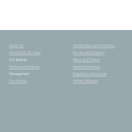
About Us
Shareholders and Investors
About PJSC M.Video
Results and Reports
Our Brands
News and Events
Mission and Values
Share Information
Management
Regulatory Disclosure
Our History
Ad-hoc Releases