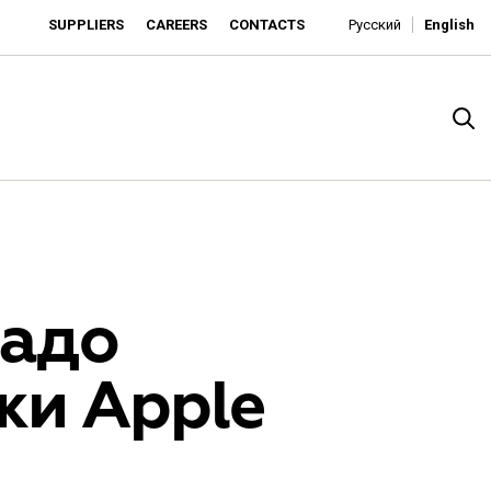
SUPPLIERS
CAREERS
CONTACTS
Русский
English
радо
жи Apple
rado
o is developing as an affordable retailer and a