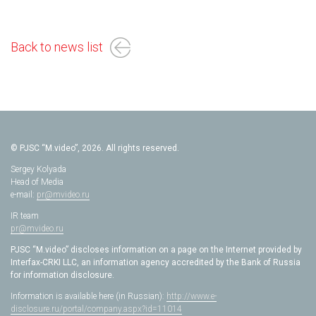
Back to news list
© PJSC “M.video”, 2026. All rights reserved.
Sergey Kolyada
Head of Media
e-mail:
pr@mvideo.ru
IR team
pr@mvideo.ru
PJSC “M.video” discloses information on a page on the Internet provided by
Interfax-CRKI LLC, an information agency accredited by the Bank of Russia
for information disclosure.
Information is available here (in Russian):
http://www.e-
disclosure.ru/portal/company.aspx?id=11014