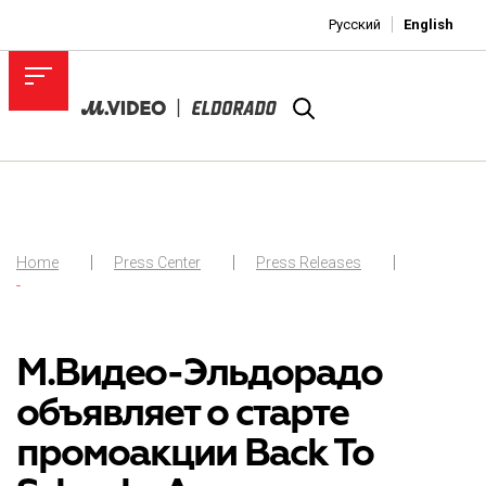
Русский
English
Home
Press Center
Press Releases
-
М.Видео-Эльдорадо
объявляет о старте
промоакции Back To