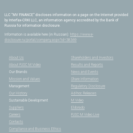
LLC “MV FINANCE” discloses information on a page on the Internet provided
by Interfax-CRKI LLC, an information agency accredited by the Bank of
Russia for information disclosure.
Information is available here (in Russian):
https://www.e-
disclosure.ru/portal/company.aspx?id=38369
About Us
Shareholders and Investors
About PJSC M.Video
Results and Reports
Our Brands
News and Events
Mission and Values
Share Information
Management
Regulatory Disclosure
Our History
Ad-hoc Releases
Sustainable Development
M.Video
Suppliers
Eldorado
Careers
PJSC M.Video Live
Contacts
Compliance and Business Ethics