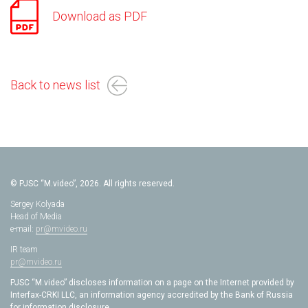
Download as PDF
Back to news list
© PJSC “M.video”, 2026. All rights reserved.
Sergey Kolyada
Head of Media
e-mail:
pr@mvideo.ru
IR team
pr@mvideo.ru
PJSC “M.video” discloses information on a page on the Internet provided by
Interfax-CRKI LLC, an information agency accredited by the Bank of Russia
for information disclosure.