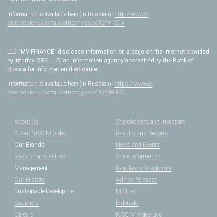
Information is available here (in Russian):
http://www.e-
disclosure.ru/portal/company.aspx?id=11014
LLC “MV FINANCE” discloses information on a page on the Internet provided
by Interfax-CRKI LLC, an information agency accredited by the Bank of
Russia for information disclosure.
Information is available here (in Russian):
https://www.e-
disclosure.ru/portal/company.aspx?id=38369
About Us
Shareholders and Investors
About PJSC M.Video
Results and Reports
Our Brands
News and Events
Mission and Values
Share Information
Management
Regulatory Disclosure
Our History
Ad-hoc Releases
Sustainable Development
M.Video
Suppliers
Eldorado
Careers
PJSC M.Video Live