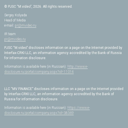
© PJSC “M.video”, 2026. All rights reserved.
Sergey Kolyada
Head of Media
e-mail:
pr@mvideo.ru
IR team
pr@mvideo.ru
PJSC “M.video” discloses information on a page on the Internet provided by
Interfax-CRKI LLC, an information agency accredited by the Bank of Russia
for information disclosure.
Information is available here (in Russian):
http://www.e-
disclosure.ru/portal/company.aspx?id=11014
LLC “MV FINANCE” discloses information on a page on the Internet provided
by Interfax-CRKI LLC, an information agency accredited by the Bank of
Russia for information disclosure.
Information is available here (in Russian):
https://www.e-
disclosure.ru/portal/company.aspx?id=38369