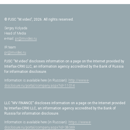
© PJSC “M.video”, 2026. All rights reserved.
Sergey Kolyada
Head of Media
e-mail:
pr@mvideo.ru
IR team
pr@mvideo.ru
PJSC “M.video” discloses information on a page on the Internet provided by
Interfax-CRKI LLC, an information agency accredited by the Bank of Russia
for information disclosure.
Information is available here (in Russian):
http://www.e-
disclosure.ru/portal/company.aspx?id=11014
LLC “MV FINANCE” discloses information on a page on the Internet provided
by Interfax-CRKI LLC, an information agency accredited by the Bank of
Russia for information disclosure.
Information is available here (in Russian):
https://www.e-
disclosure.ru/portal/company.aspx?id=38369