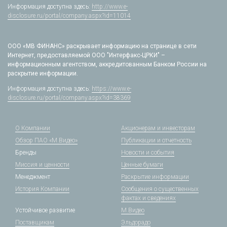
Информация доступна здесь:
http://www.e-
disclosure.ru/portal/company.aspx?id=11014
ООО «МВ ФИНАНС» раскрывает информацию на странице в сети
Интернет, предоставляемой ООО "Интерфакс-ЦРКИ" –
информационным агентством, аккредитованным Банком России на
раскрытие информации.
Информация доступна здесь:
https://www.e-
disclosure.ru/portal/company.aspx?id=38369
О Компании
Акционерам и инвесторам
Обзор ПАО «М.Видео»
Публикации и отчетность
Бренды
Новости и события
Миссия и ценности
Ценные бумаги
Менеджмент
Раскрытие информации
История Компании
Сообщения о существенных
фактах и сведениях
Устойчивое развитие
М.Видео
Поставщикам
Эльдорадо