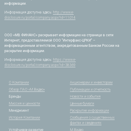
информации.
Информация доступна здесь:
http://www.e-
disclosure.ru/portal/company.aspx?id=11014
ООО «МВ ФИНАНС» раскрывает информацию на странице в сети
Интернет, предоставляемой ООО "Интерфакс-ЦРКИ" –
информационным агентством, аккредитованным Банком России на
раскрытие информации.
Информация доступна здесь:
https://www.e-
disclosure.ru/portal/company.aspx?id=38369
О Компании
Акционерам и инвесторам
Обзор ПАО «М.Видео»
Публикации и отчетность
Бренды
Новости и события
Миссия и ценности
Ценные бумаги
Менеджмент
Раскрытие информации
История Компании
Сообщения о существенных
фактах и сведениях
Устойчивое развитие
М.Видео