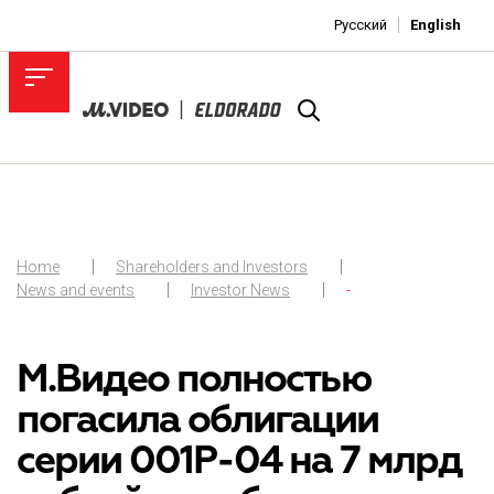
Русский
English
Home
Shareholders and Investors
News and events
Investor News
-
М.Видео полностью
погасила облигации
серии 001Р-04 на 7 млрд