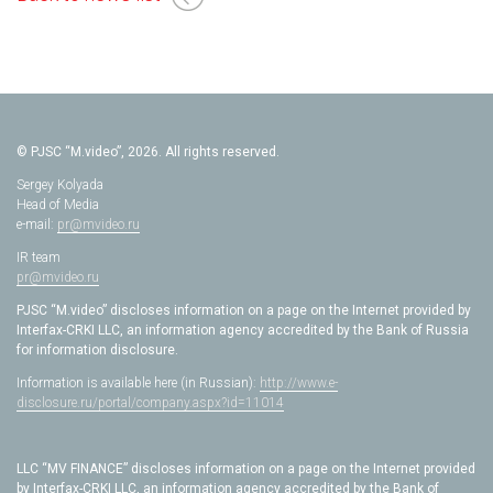
© PJSC “M.video”, 2026. All rights reserved.
Sergey Kolyada
Head of Media
e-mail:
pr@mvideo.ru
IR team
pr@mvideo.ru
PJSC “M.video” discloses information on a page on the Internet provided by
Interfax-CRKI LLC, an information agency accredited by the Bank of Russia
for information disclosure.
Information is available here (in Russian):
http://www.e-
disclosure.ru/portal/company.aspx?id=11014
LLC “MV FINANCE” discloses information on a page on the Internet provided
by Interfax-CRKI LLC, an information agency accredited by the Bank of