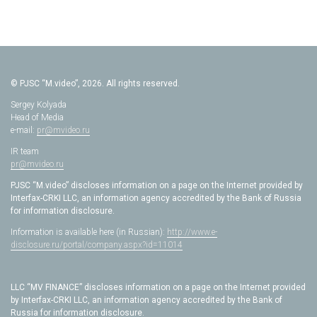
© PJSC “M.video”, 2026. All rights reserved.
Sergey Kolyada
Head of Media
e-mail:
pr@mvideo.ru
IR team
pr@mvideo.ru
PJSC “M.video” discloses information on a page on the Internet provided by
Interfax-CRKI LLC, an information agency accredited by the Bank of Russia
for information disclosure.
Information is available here (in Russian):
http://www.e-
disclosure.ru/portal/company.aspx?id=11014
LLC “MV FINANCE” discloses information on a page on the Internet provided
by Interfax-CRKI LLC, an information agency accredited by the Bank of
Russia for information disclosure.