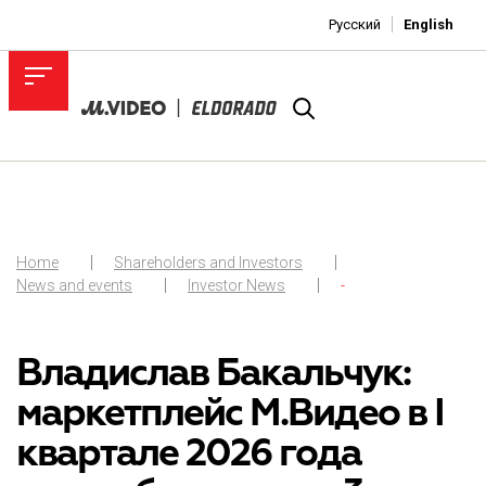
Русский
English
Home
Shareholders and Investors
News and events
Investor News
-
Владислав Бакальчук:
маркетплейс М.Видео в I
квартале 2026 года