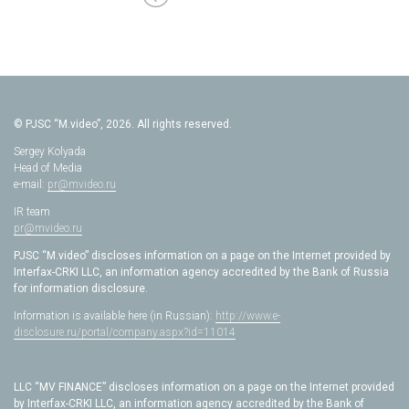
© PJSC “M.video”, 2026. All rights reserved.
Sergey Kolyada
Head of Media
e-mail:
pr@mvideo.ru
IR team
pr@mvideo.ru
PJSC “M.video” discloses information on a page on the Internet provided by
Interfax-CRKI LLC, an information agency accredited by the Bank of Russia
for information disclosure.
Information is available here (in Russian):
http://www.e-
disclosure.ru/portal/company.aspx?id=11014
LLC “MV FINANCE” discloses information on a page on the Internet provided
by Interfax-CRKI LLC, an information agency accredited by the Bank of