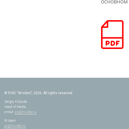
основном 
© PJSC “M.video”, 2026. All rights reserved.
Sergey Kolyada
Head of Media
e-mail:
pr@mvideo.ru
IR team
pr@mvideo.ru