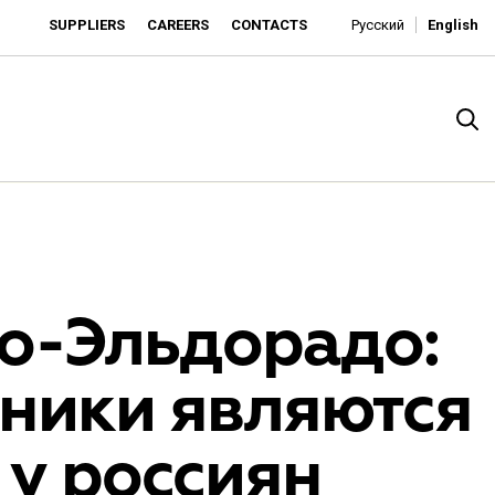
SUPPLIERS
CAREERS
CONTACTS
Русский
English
о-Эльдорадо:
йники являются
rado
 у россиян
o is developing as an affordable retailer and a