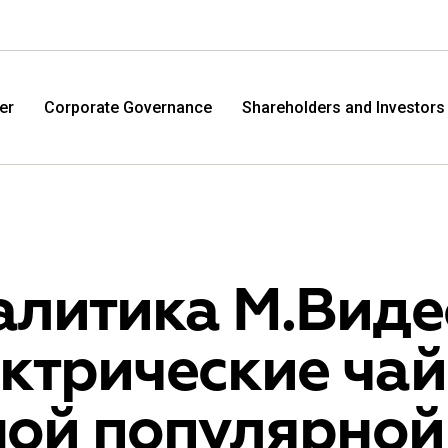
er
Corporate Governance
Shareholders and Investors
алитика М.Виде
ектрические ча
M.Video
Eldo
ой популярной
M.Video is developing as a universal retailer in the
Eldorad