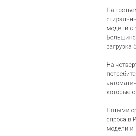
На третье
стиральны
модели с 
Большинст
загрузка 5
На четвер
потребите
автоматич
которые с
Пятыми с
спроса в 
модели и 