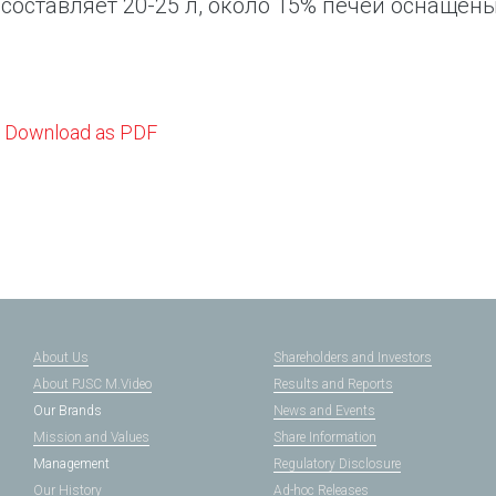
составляет 20-25 л, около 15% печей оснащен
Download as PDF
About Us
Shareholders and Investors
About PJSC M.Video
Results and Reports
Our Brands
News and Events
Mission and Values
Share Information
Management
Regulatory Disclosure
Our History
Ad-hoc Releases