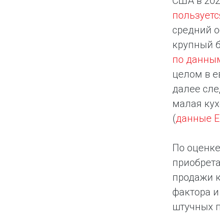
США в 202
пользует
средний 
крупный б
по данным
целом в е
далее сл
малая кух
(
данные Е
По оценке
приобрета
продажи к
фактора и
штучных п