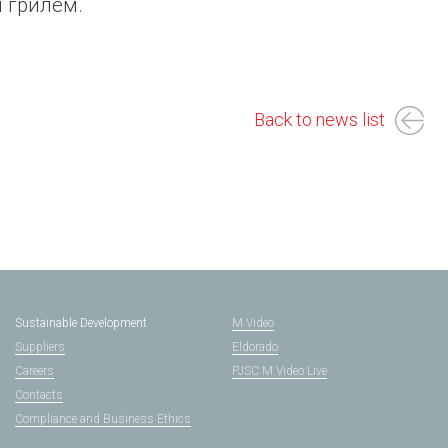
ы грилем.
Back to news list
Sustainable Development
M.Video
Suppliers
Eldorado
Careers
PJSC M.Video Live
Contacts
Compliance and Business Ethics