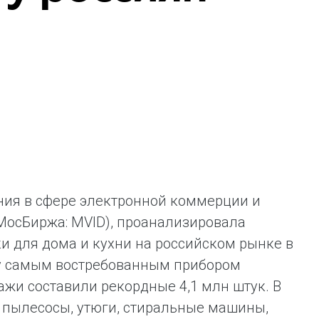
ent universal online platform. The brand’s key
ges for consumers are the best deals, simplicity
ximity.
ния в сфере электронной коммерции и
МосБиржа: MVID), проанализировала
и для дома и кухни на российском рынке в
ду самым востребованным прибором
дажи составили рекордные 4,1 млн штук. В
 пылесосы, утюги, стиральные машины,