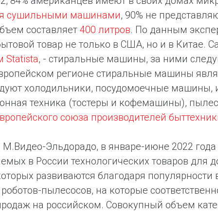
2, 84% американцев имеют в своих домах мик
ся сушильными машинами
, 90% не представля
объем составляет
400 литров
. По данным эксп
ытовой товар не только в США, но и в Китае.
 Statista
, - стиральные машины, за ними след
вропейском регионе стиральные машины явля
едуют холодильники, посудомоечные машины, 
онная техника (тостеры и кофемашины), пылес
вропейского союза производителей быттехник
 М.Видео-Эльдорадо, в январе-июне 2022 года
емых в России технологических товаров для д
оторых развиваются благодаря популярности 
 роботов-пылесосов, на которые соответственн
родаж на российском. Совокупный объем катег