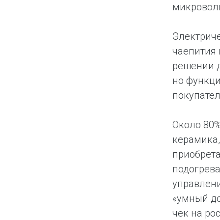
микровол
Электриче
чаепития 
решении д
но функци
покупател
Около 80%
керамика,
приобрета
подогрева
управлени
«умный до
чек на ро