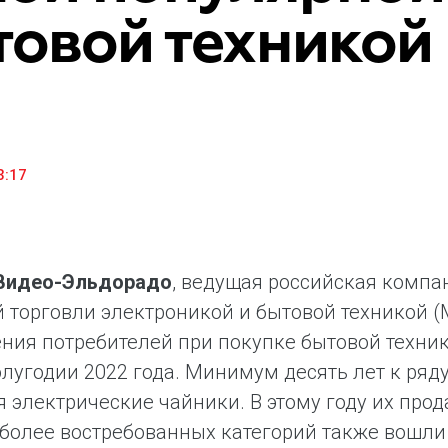
товой техникой
household appliances and electronics sector, providing an
conveni
excellent customer experience, premium service and new
advanta
products from the leading electronics brands.
and pro
3:17
.Видео-Эльдорадо
, ведущая российская компа
 торговли электроникой и бытовой техникой (
ния потребителей при покупке бытовой техник
лугодии 2022 года. Минимум десять лет к ря
я электрические чайники. В этому году их про
более востребованных категорий также вошли