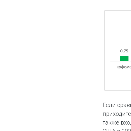
Если срав
приходитс
также вх