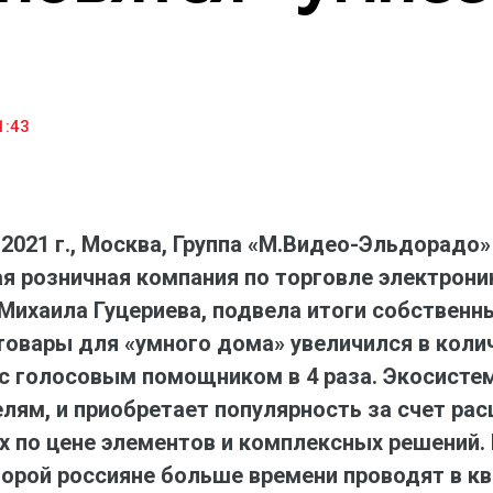
household appliances and electronics sector, providing an
conveni
excellent customer experience, premium service and new
advanta
products from the leading electronics brands.
and pro
1:43
 2021 г., Москва, Группа «М.Видео-Эльдорадо
я розничная компания по торговле электроник
хаила Гуцериева, подвела итоги собственных
товары для «умного дома» увеличился в коли
с голосовым помощником в 4 раза. Экосистем
лям, и приобретает популярность за счет ра
 по цене элементов и комплексных решений.
орой россияне больше времени проводят в кв