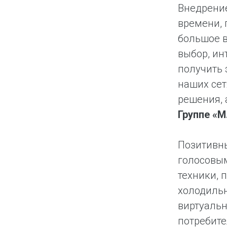
Внедрение
времени, 
большое 
выбор, ин
получить 
наших сет
решения, 
Группе «
Позитивны
голосовы
техники, 
холодильн
виртуальн
потребите