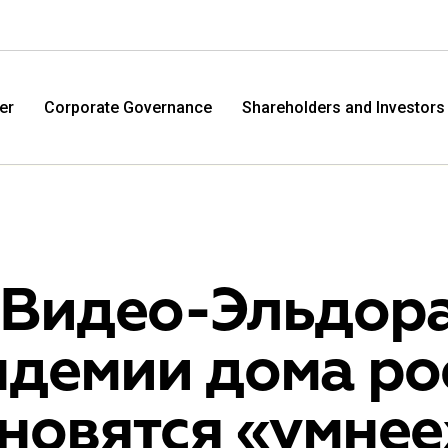
er
Corporate Governance
Shareholders and Investors
.Видео-Эльдора
ндемии дома ро
M.Video
Eldo
новятся «умнее
M.Video is developing as a universal retailer in the
Eldorad