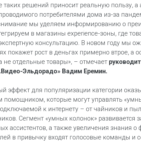
 таких решений приносит реальную пользу, а
проводимого потребителями дома из-за панд
внимание мы уделяем информированию о преи
тегрируем в магазины experience-зоны, где то
экспертную консультацию. В новом году мы ож
ях покажет рост в деньгах примерно втрое, а
а не отдельные товары», – отмечает
руководит
М.Видео-Эльдорадо» Вадим Еремин.
й эффект для популяризации категории оказы
м помощником, которые могут управлять «умн
подключаемой к интернету – от чайников и пы
иков. Сегмент «умных колонок» развивается з
ых ассистентов, а также увеличения знания о ф
лей в привычку входят голосовые команды и 