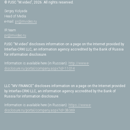
© PJSC “M.video”, 2026. All rights reserved.
Sergey Kolyada
Head of Media
e-mail:
pr@mvideo.ru
IR team
pr@mvideo.ru
PJSC “M.video” discloses information on a page on the Internet provided by
Interfax-CRKI LLC, an information agency accredited by the Bank of Russia
for information disclosure.
Information is available here (in Russian):
http://www.e-
disclosure.ru/portal/company.aspx?id=11014
LLC “MV FINANCE” discloses information on a page on the Internet provided
by Interfax-CRKI LLC, an information agency accredited by the Bank of
Russia for information disclosure.
Information is available here (in Russian):
https://www.e-
disclosure.ru/portal/company.aspx?id=38369