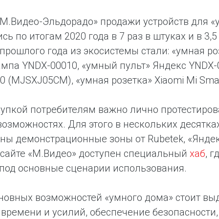
«М.Видео-Эльдорадо» продажи устройств для «
сь по итогам 2020 года в 7 раз в штуках и в 3
прошлого года из экосистемы стали: «умная ро
мпа YNDX-00010, «умный пульт» Яндекс YNDX-00
0 (MJSXJ05CM), «умная розетка» Xiaomi Mi Sma
упкой потребителям важно лично протестирова
возможностях. Для этого в нескольких десятк
ны демонстрационные зоны от Rubetek, «Яндекса»
На сайте «М.Видео» доступен специальный
хаб
, 
под основные сценарии использования.
новных возможностей «умного дома» стоит вы
времени и усилий, обеспечение безопасности,