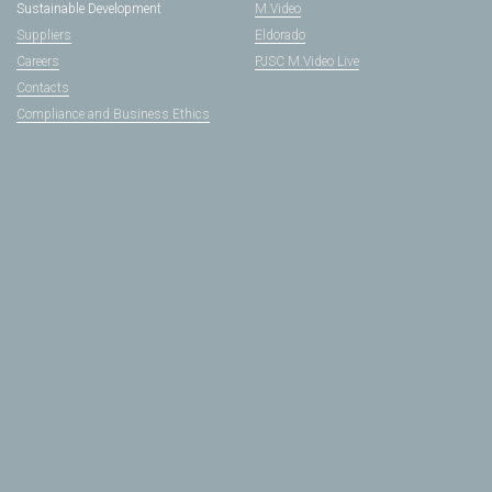
Sustainable Development
M.Video
Suppliers
Eldorado
Careers
PJSC M.Video Live
Contacts
Compliance and Business Ethics