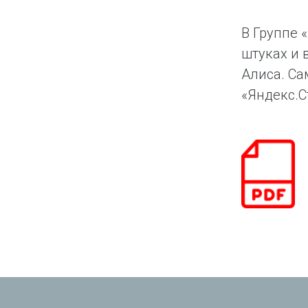
В Группе 
штуках и 
Алиса. Са
«Яндекс.Ст