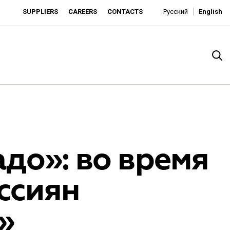
SUPPLIERS
CAREERS
CONTACTS
Русский
English
до»: во время
ссиян
rado
»
o is developing as an affordable retailer and a