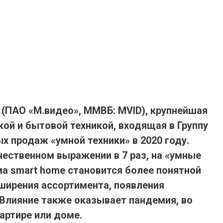
ent universal online platform. The brand’s key
ges for consumers are the best deals, simplicity
ximity.
» (ПАО «М.видео», ММВБ: MVID), крупнейшая
ой и бытовой техникой, входящая в Группу
 продаж «умной техники» в 2020 году.
чественном выражении в 7 раз, на «умные
а smart home становится более понятной
сширения ассортимента, появления
 Влияние также оказывает пандемия, во
артире или доме.