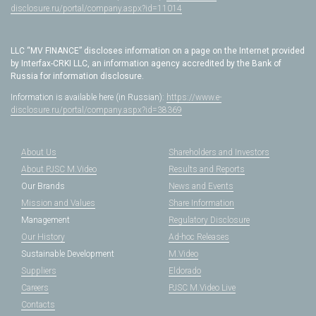
disclosure.ru/portal/company.aspx?id=11014
LLC “MV FINANCE” discloses information on a page on the Internet provided
by Interfax-CRKI LLC, an information agency accredited by the Bank of
Russia for information disclosure.
Information is available here (in Russian):
https://www.e-
disclosure.ru/portal/company.aspx?id=38369
About Us
Shareholders and Investors
About PJSC M.Video
Results and Reports
Our Brands
News and Events
Mission and Values
Share Information
Management
Regulatory Disclosure
Our History
Ad-hoc Releases
Sustainable Development
M.Video
Suppliers
Eldorado
Careers
PJSC M.Video Live
Contacts