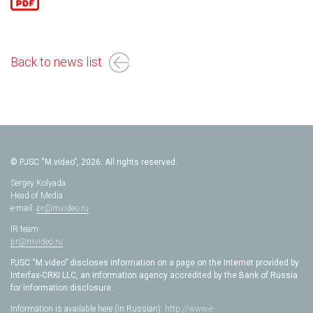
Back to news list
© PJSC “M.video”, 2026. All rights reserved.
Sergey Kolyada
Head of Media
e-mail:
pr@mvideo.ru
IR team
pr@mvideo.ru
PJSC “M.video” discloses information on a page on the Internet provided by
Interfax-CRKI LLC, an information agency accredited by the Bank of Russia
for information disclosure.
Information is available here (in Russian):
http://www.e-